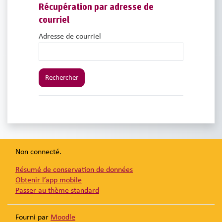
Récupération par adresse de courriel
Récupération par adresse de
courriel
Adresse de courriel
Non connecté.
Résumé de conservation de données
Obtenir l’app mobile
Passer au thème standard
Fourni par
Moodle