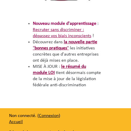
Nouveau module d'apprentissage
:
Recruter sans discriminer :
dépassez vos biais inconscients
!
Découvrez dans
la nouvelle partie
"
bonnes pratiques
"
les initiatives
concrètes que d'autres entreprises
ont déjà mises en place.
MISE À JOUR :
le résumé du
module LOI
tient désormais compte
de la mise à jour de la législation
fédérale anti-discrimination
Non connecté. (
Connexion
)
Accueil