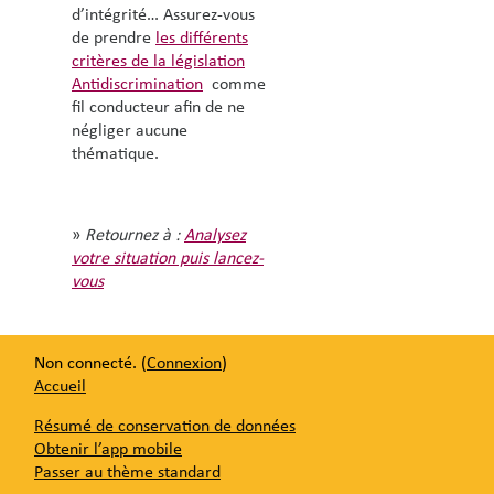
d’intégrité… Assurez-vous
de prendre
les différents
critères de la législation
Antidiscrimination
comme
fil conducteur afin de ne
négliger aucune
thématique.
»
Retournez à :
Analysez
votre situation puis lancez-
vous
Non connecté. (
Connexion
)
Accueil
Résumé de conservation de données
Obtenir l’app mobile
Passer au thème standard