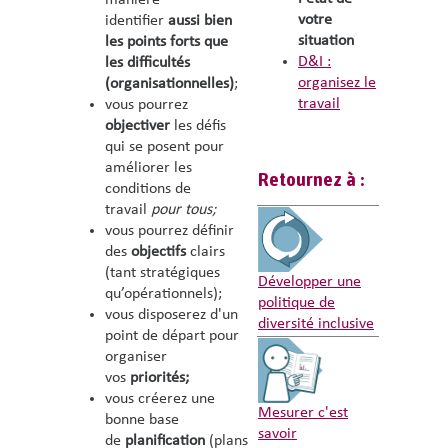
votre
identifier
aussi bien
situation
les points forts que
D&I :
les difficultés
organisez le
(organisationnelles)
;
travail
vous pourrez
objectiver
les défis
qui se posent pour
améliorer les
Retournez à :
conditions de
travail
pour tous;
vous pourrez définir
des
objectifs
clairs
(tant stratégiques
Développer une
qu’opérationnels);
politique de
vous disposerez d'un
diversité inclusive
point de départ pour
organiser
vos
priorités;
vous créerez une
Mesurer c'est
bonne base
savoir
de
planification
(plans