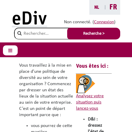
Passer au contenu principal
FR
NL
|
eDiv
Diversité et inclusion :
Non connecté. (
Connexion
)
Champ de recherche
dressez l’état de votre
Recherche >
situation
Panneau latéral
Vous travaillez à la mise en
Vous êtes ici :
place d’une politique de
diversité au sein de votre
organisation ? Commencez
par dresser un état des
Analysez votre
lieux de la situation actuelle
situation puis
au sein de votre entreprise.
lancez-vous
C’est un point de départ
important parce que :
D&I :
dressez
vous pourrez de cette
l'état de
manière