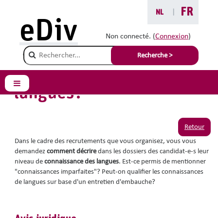
Passer au contenu principal
FR
NL
|
Vous êtes ici :
eDiv
Situations avec conseils
Non connecté. (
Connexion
)
Champ de recherche
Comment apprécier les
Recherche >
connaissances de
langues?
Panneau latéral
Retour
Dans le cadre des recrutements que vous organisez, vous vous
demandez
comment décrire
dans les dossiers des candidat-e-s leur
niveau de
connaissance des langues
. Est-ce permis de mentionner
"connaissances imparfaites"? Peut-on qualifier les connaissances
de langues sur base d'un entretien d'embauche?