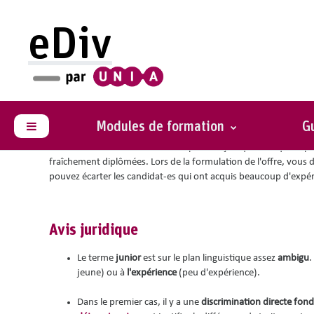
Passer au contenu principal
eDiv
Vous êtes ici :
Situations avec conseils
Demande d'un junior
Modules de formation
Gu
Panneau latéral
Vous recherchez un-e candidat-e pour un job qui ne requiert pa
fraîchement diplômées. Lors de la formulation de l'offre, vous 
pouvez écarter les candidat-es qui ont acquis beaucoup d'expér
Avis juridique
Le terme
junior
est sur le plan linguistique assez
ambigu
.
jeune) ou à
l'expérience
(peu d'expérience).
Dans le premier cas, il y a une
discrimination directe fond