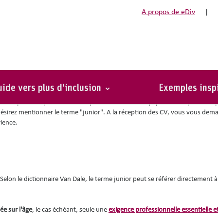
A propos de eDiv
|
ide vers plus d'inclusion
Exemples insp
s d'expérience professionnelle particulière. Votre équipe est composée de
désirez mentionner le terme "junior". A la réception des CV, vous vous dem
ience.
 Selon le dictionnaire Van Dale, le terme junior peut se référer directement 
ée sur l'âge
, le cas échéant, seule une
exigence professionnelle essentielle e