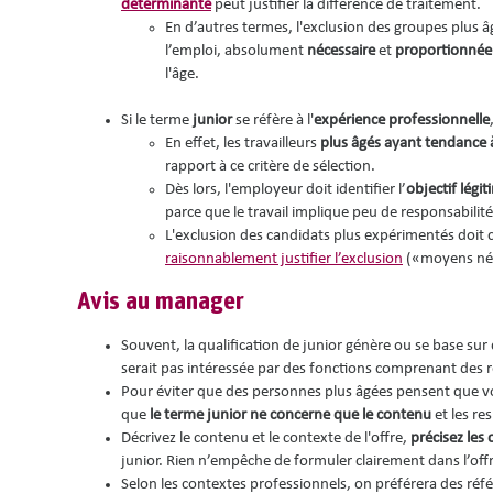
déterminante
peut justifier la différence de traitement.
En d’autres termes, l'exclusion des groupes plus âg
l’emploi, absolument
nécessaire
et
proportionné
l'âge.
Si le terme
junior
se réfère à l'
expérience professionnelle
En effet, les travailleurs
plus âgés ayant tendance à
rapport à ce critère de sélection.
Dès lors, l'employeur doit identifier l’
objectif légi
parce que le travail implique peu de responsabilit
L'exclusion des candidats plus expérimentés doit c
raisonnablement justifier l’exclusion
(«moyens néc
Avis au manager
Souvent, la qualification de junior génère ou se base sur
serait pas intéressée par des fonctions comprenant des 
Pour éviter que des personnes plus âgées pensent que vo
que
le terme junior ne concerne que le contenu
et les re
Décrivez le contenu et le contexte de l'offre,
précisez les 
junior. Rien n’empêche de formuler clairement dans l’off
Selon les contextes professionnels, on préférera des réf