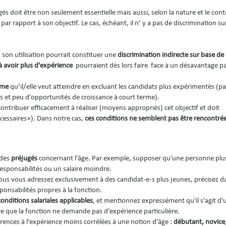
és doit être non seulement essentielle mais aussi, selon la nature et le con
e
par rapport à son objectif. Le cas, échéant, il n’ y a pas de discrimination s
, son utilisation pourrait constituer une
discrimination indirecte sur base de 
 avoir plus d'expérience
pourraient dès lors faire face à un désavantage par
time
qu’il/elle veut atteindre en excluant les candidats plus expérimentés (p
és et peu d’opportunités de croissance à court terme).
ontribuer efficacement à réaliser (moyens appropriés) cet objectif et doit
essaires»). Dans notre cas,
ces conditions ne semblent pas être rencontré
 des
préjugés
concernant l'âge. Par exemple, supposer qu'une personne plu
responsabilités ou un salaire moindre.
us vous adressez exclusivement à des candidat-e-s plus jeunes, précisez da
sponsabilités propres à la fonction.
conditions salariales applicables
, et mentionnez expressément qu'il s'agit d'
re que la fonction ne demande pas d’expérience particulière.
érences à l’expérience moins corrélées à une notion d’âge :
débutant, novice,