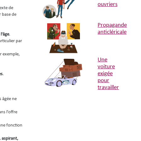
ouvriers
texte de
ur base de
Propagande
anticléricale
l'âge
.
ticulier par
ar exemple,
Une
voiture
exigée
es
.
pour
travailler
s âgée ne
ns l'offre
une fonction
 aspirant,