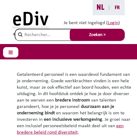
Ga naar hoofdinhoud
NL
|
FR
eDiv
Divers talent aanwerven en behouden
Je bent niet ingelogd (
Login
)
Divers talent
Champ de recherche
Zoeken >
aanwerven en
behouden
Zijpaneel
Getalenteerd personeel is een waardevol fundament van
je onderneming. Goede werkkrachten vinden is een hele
kunst, maar ze ook effectief aan boord houden, een echte
uitdaging. In dit hoofdstuk ontdek je hoe je door diverser
aan te werven een
bredere instroom
van talenten
garandeert, hoe je je personeel
duurzaam aan je
onderneming bindt
en waarom het belangrijk is om te
investeren in
een inclusieve werkomgeving
. Je groei naar
een inclusief personeelsbeleid maakt deel uit van
een
bredere beleid rond diversiteit
.