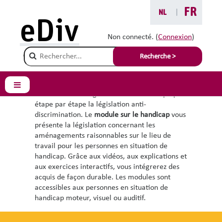
Passer au contenu principal
FR
NL
|
eDiv
Modules de
Non connecté. (
Connexion
)
formation
Champ de recherche
Recherche >
eDiv vous propose gratuitement deux modules
Panneau latéral
de formation en ligne. Le
module Loi
explique
étape par étape la législation anti-
discrimination. Le
module sur le handicap
vous
présente la législation concernant les
aménagements raisonnables sur le lieu de
travail pour les personnes en situation de
handicap. Grâce aux vidéos, aux explications et
aux exercices interactifs, vous intégrerez des
acquis de façon durable. Les modules sont
accessibles aux personnes en situation de
handicap moteur, visuel ou auditif.