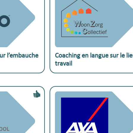
:
Exemple pratique :
our l’embauche
Coaching en langue sur le li
travail