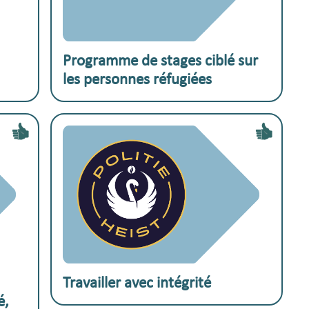
Exemple pratique :
Programme de stages ciblé sur
les personnes réfugiées
Exemple pratique :
Travailler avec intégrité
é,