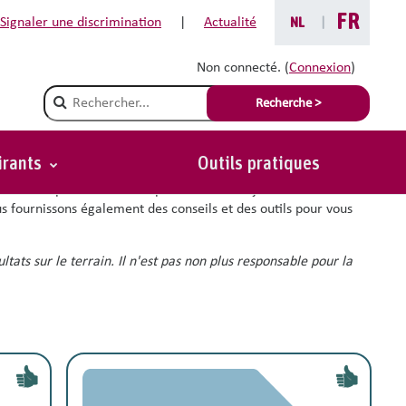
FR
Signaler une discrimination
|
Actualité
NL
|
Non connecté. (
Connexion
)
Champ de recherche
Recherche >
irants
Outils pratiques
avail plus diversifié et plus inclusif. L’objectif est de vous
us fournissons également des conseils et des outils pour vous
tats sur le terrain. Il n'est pas non plus responsable pour la