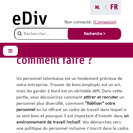
Passer au contenu principal
FR
NL
|
eDiv
Recruter et maintenir vos talents
diversifiés
Non connecté. (
Connexion
)
Champ de recherche
Recherche >
Une politique du
personnel inclusive:
Panneau latéral
comment faire ?
Un personnel talentueux est un fondement précieux de
votre entreprise. Trouver de bons employés est un art,
mais les garder à bord est un véritable défi. Dans cette
partie, vous découvrirez comment
attirer et recruter
un
personnel plus diversifié, comment
"fidéliser" votre
personnel
en lui offrant un cadre de travail dans lequel is
se sent bien et pourquoi il est important d'investir dans
un
environnement de travail inclusif
. Vos démarches vers
une politique du personnel inclusive s'inscrit dans le cadre