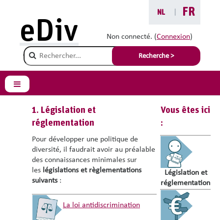
Passer au contenu principal
FR
NL
|
eDiv
Législation,
Non connecté. (
Connexion
)
Champ de recherche
réglementations et
Recherche >
subventions
Panneau latéral
1. Législation et
Vous êtes ici
réglementation
:
Pour développer une politique de
diversité, il faudrait avoir au préalable
des connaissances minimales sur
les
législations et
règlementations
Législation et
suivants
:
réglementation
La loi antidiscrimination