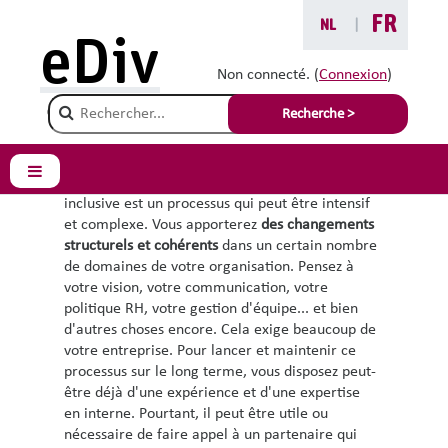
Passer au contenu principal
FR
NL
|
eDiv
Formation et
Non connecté. (
Connexion
)
Champ de recherche
accompagnement
Recherche >
Panneau latéral
L'élaboration d'une politique de diversité
inclusive est un processus qui peut être intensif
et complexe. Vous apporterez
des changements
structurels et cohérents
dans un certain nombre
de domaines de votre organisation. Pensez à
votre vision, votre communication, votre
politique RH, votre gestion d'équipe... et bien
d'autres choses encore. Cela exige beaucoup de
votre entreprise. Pour lancer et maintenir ce
processus sur le long terme, vous disposez peut-
être déjà d'une expérience et d'une expertise
en interne. Pourtant, il peut être utile ou
nécessaire de faire appel à un partenaire qui