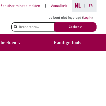
NL
Een discriminatie melden
|
Actualiteit
|
FR
Je bent niet ingelogd (
Login
)
Champ de recherche
Zoeken >
orbeelden
Handige tools