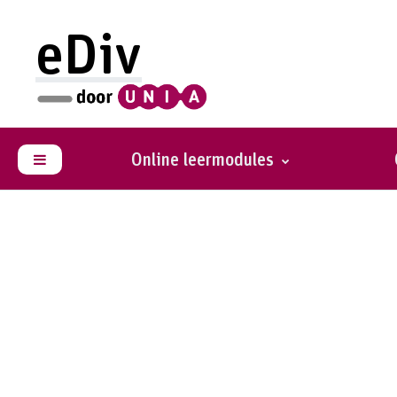
Ga naar hoofdinhoud
eDiv
Online leermodules
Zijpaneel