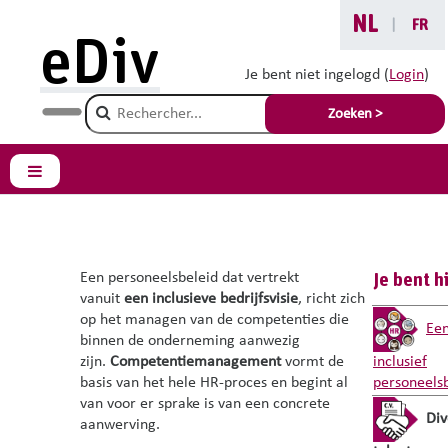
Ga naar hoofdinhoud
NL
|
FR
eDiv
Divers talent aanwerven
Divers talent
Je bent niet ingelogd (
Login
)
en behouden
aanwerven
Champ de recherche
Zoeken >
Divers talent aanwerven
Zijpaneel
Een personeelsbeleid dat vertrekt
Je bent h
vanuit
een inclusieve bedrijfsvisie
, richt zich
op het managen van de competenties die
Ee
binnen de onderneming aanwezig
zijn.
Competentiemanagement
vormt de
inclusief
basis van het hele HR-proces en begint al
personeels
van voor er sprake is van een concrete
Div
aanwerving.