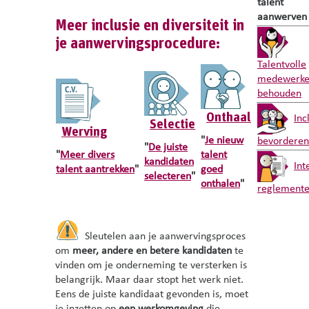
talent
aanwerven
Meer inclusie en diversiteit in
je aanwervingsprocedure:
Talentvolle
medewerke
behouden
Onthaal
Inc
Selectie
Werving
"
Je nieuw
bevorderen
"
De juiste
"
Meer divers
talent
kandidaten
Int
talent aantrekken
"
goed
selecteren
"
onthalen
"
reglemente
Sleutelen aan je aanwervingsproces
om
meer, andere en betere kandidaten
te
vinden om je onderneming te versterken is
belangrijk. Maar daar stopt het werk niet.
Eens de juiste kandidaat gevonden is, moet