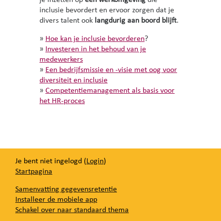
je inzetten op
een werkomgeving
die
inclusie bevordert en ervoor zorgen dat je
divers talent ook
langdurig aan boord blijft
.
»
Hoe kan je inclusie bevorderen
?
»
Investeren in het behoud van je
medewerkers
»
Een bedrijfsmissie en -visie met oog voor
diversiteit en inclusie
»
Competentiemanagement als basis voor
het HR-proces
Je bent niet ingelogd (
Login
)
Startpagina
Samenvatting gegevensretentie
Installeer de mobiele app
Schakel over naar standaard thema