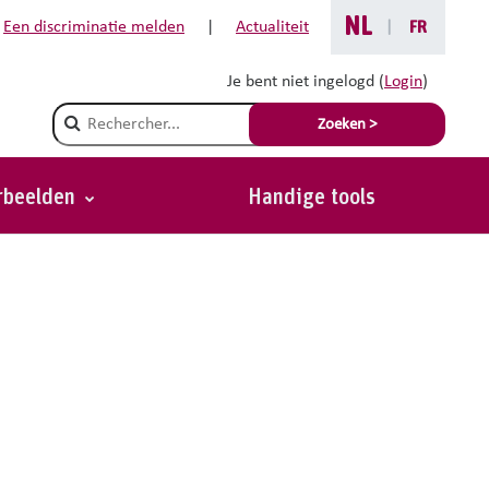
NL
Een discriminatie melden
|
Actualiteit
|
FR
Je bent niet ingelogd (
Login
)
Champ de recherche
Zoeken >
orbeelden
Handige tools