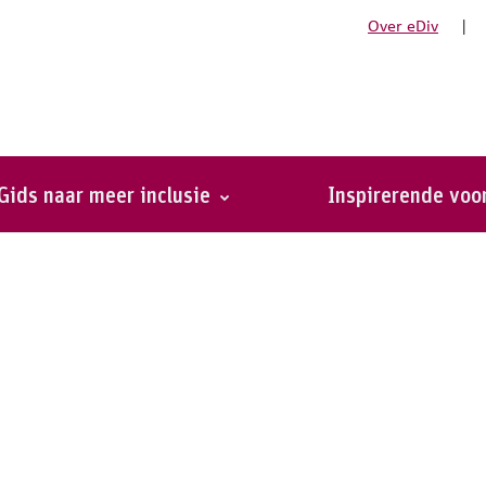
Over eDiv
|
rne regelementering (in opbouw)
 (in opbouw)
Gids naar meer inclusie
Inspirerende vo
s terug!