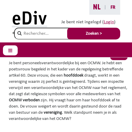
Ga naar hoofdinhoud
NL
|
FR
Je bent hier :
eDiv
Situaties met advies
Je bent niet ingelogd (
Login
)
Champ de recherche
Artikel 60-ers
Zoeken >
Zijpaneel
Terug
Je bent personeelsverantwoordelijke bij een OCMW. Je hebt een
poetsvrouw begeleid in het kader van de regelgeving betreffende
artikel 60. Deze vrouw, die een
hoofddoek
draagt, werkt in een
vereniging waarin zij perfect is geïntegreerd. Tijdens een inspectie
verwijst een verantwoordelijke van het OCMW naar het reglement,
dat zegt dat religieuze symbolen voor alle medewerkers van het
OCMW
verboden
zijn. Hij vraagt haar om haar hoofddoek af te
doen. De vrouw weigert en wordt daarin gesteund door de raad
van bestuur van de
vereniging
. Welk standpunt neem je in als
verantwoordelijke van het OCMW?