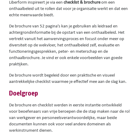
Liberform
inspireert
je
via
een
checklist & brochure
om een
onthaalbeleid uit te rollen
dat voor
je
organisatie werkt en dat een
echte meerwaarde biedt.
De
brochure
van 52 pagina’s kan je gebruiken als leidraad en
achtergrondinformatie bij de opstart van een onthaalbeleid. Het
vertrekt vanuit het aanwervingsproces en focust onder meer op
diversiteit op de wekvloer, het onthaalbeleid zelf, evaluatie en
functioneringsgesprekken, peter- en meterschap en de
onthaalbrochure. Je vind er ook enkele voorbeelden van goede
praktijken.
De brochure wordt begeleid door een praktische en visueel
aantrekkelijke
checklist
waarmee je effectief mee aan de slag kan.
Doelgroep
De brochure en checklist werden in eerste instantie ontwikkeld
voor beoefenaars van vrije beroepen die de stap maken naar de rol
van werkgever en personeelsverantwoordelijke, maar beide
documenten kunnen ook voor veel andere domeinen als
werkinstrument dienen.