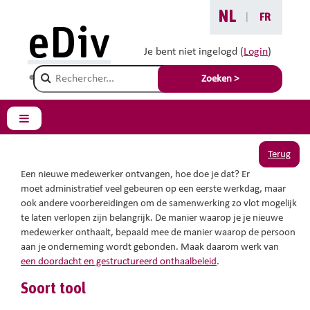
Ga naar hoofdinhoud
NL
|
FR
Je bent hier :
eDiv
Handige tools
Je bent niet ingelogd (
Login
)
Champ de recherche
Brochure en checklist
Zoeken >
onthaalbeleid
Zijpaneel
Terug
Een nieuwe medewerker ontvangen, hoe doe
je
dat? Er
moet
administratief
veel gebeuren op een eerste werkdag,
m
aar
ook andere voorbereidingen om de samenwerking zo vlot mogelijk
te laten verlopen zijn belangrijk.
De manier waarop je je nieuwe
medewerker onthaalt, bepaald mee de manier waarop de persoon
aan je onderneming wordt gebonden. Maak daarom werk van
een
doordacht en gestructureerd onthaalbeleid
.
Soort
tool