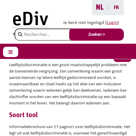
Ga naar hoofdinhoud
NL
|
FR
Je bent hier :
eDiv
Handige tools
Je bent niet ingelogd (
Login
)
Champ de recherche
Leeftijdsdiscriminatie
Zoeken >
Zijpaneel
Terug
Leeftijdsdiscriminatie is een
groot maatschappelijk probleem
met
de toenemende vergrijzing. Een samenleving waarin een groot
aantal mensen op latere leeftijd gediscrimineerd worden, is
onaanvaardbaar en staat haaks op het idee van een inclusieve
samenleving waarin iedereen gelijk kan deelnemen. Iedereen kan
slachtoffer worden van een leeftijdsdiscriminatie op een bepaald
moment in het leven. Het belangt daarom iedereen aan.
Soort tool
Informatiebrochure van 27 pagina's over leeftijdsdiscriminatie. Het
legt uit wat leeftijdsdiscriminatie is, wanneer het gerechtvaardigd