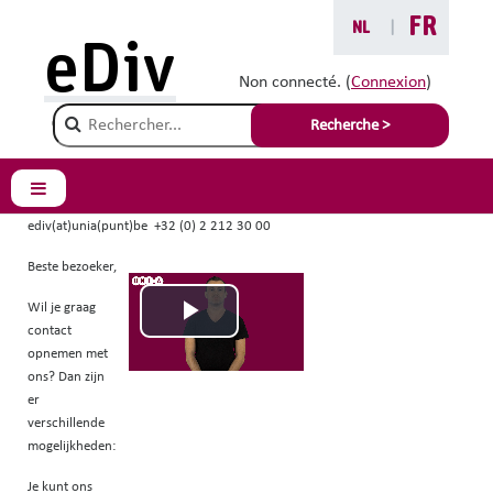
Passer au contenu principal
FR
NL
|
eDiv
Contact NL
Non connecté. (
Connexion
)
Champ de recherche
Recherche >
FERMER LE MODULE
Unia
Koningsstraat 138
Panneau latéral
1000 Brussel
ediv(at)unia(punt)be +
32 (0) 2 212 30 00
Beste bezoeker,
Wil je graag
L
contact
opnemen met
i
ons? Dan zijn
er
verschillende
r
mogelijkheden:
e
Je kunt ons