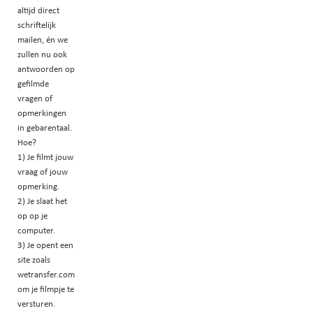
altijd direct
l
schriftelijk
mailen, én we
a
zullen nu ook
antwoorden op
v
gefilmde
vragen of
i
opmerkingen
in gebarentaal.
Hoe?
d
1) Je filmt jouw
vraag of jouw
é
opmerking.
2) Je slaat het
o
op op je
computer.
3) Je opent een
site zoals
wetransfer.com
om je filmpje te
versturen.