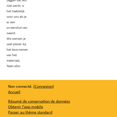
zeggen dat iets
niet werkt, is
het makkelijk
voor ons als je
er een
screenshot van
neemt.
We wensen je
veel plezier bij
het doornemen
van het
materiaal,
Team eDiv
Non connecté. (
Connexion
)
Accueil
Résumé de conservation de données
Obtenir l’app mobile
Passer au thème standard