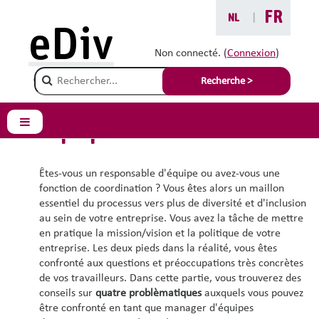
Passer au contenu principal
FR
NL
|
eDiv
Gérer une équipe
Non connecté. (
Connexion
)
Travailler de manière
Champ de recherche
Recherche >
inclusive avec une
équipe diversifiée
Panneau latéral
Êtes-vous un responsable d'équipe ou avez-vous une
fonction de coordination ? Vous êtes alors un maillon
essentiel du processus vers plus de diversité et d'inclusion
au sein de votre entreprise. Vous avez la tâche de mettre
en pratique la mission/vision et la politique de votre
entreprise. Les deux pieds dans la réalité, vous êtes
confronté aux questions et préoccupations très concrètes
de vos travailleurs. Dans cette partie, vous trouverez des
conseils sur
quatre problèmatiques
auxquels vous pouvez
être confronté en tant que manager d'équipes