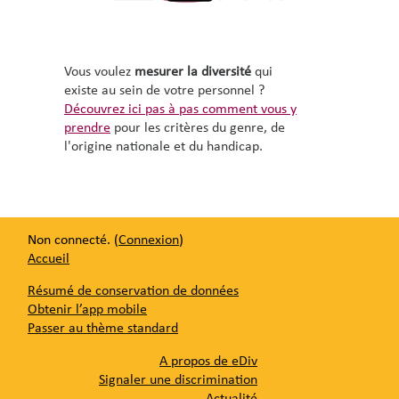
Vous voulez
mesurer la diversité
qui
existe au sein de votre personnel ?
Découvrez ici pas à pas comment vous y
prendre
pour les critères du genre, de
l'origine nationale et du handicap.
Non connecté. (
Connexion
)
Accueil
Résumé de conservation de données
Obtenir l’app mobile
Passer au thème standard
A propos de eDiv
Signaler une discrimination