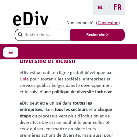
Passer au contenu principal
FR
NL
|
eDiv
A propos d'eDiv
Non connecté. (
Connexion
)
Champ de recherche
Recherche >
Outil en ligne pour un
environnement de travail
Panneau latéral
diversifié et inclusif
eDiv est un outil en ligne gratuit développé par
Unia
pour soutenir les sociétés, entreprises et
services publics belges dans le développement
et le suivi d'
une politique de diversité inclusive
.
eDiv peut être utilisé dans
toutes les
entreprises
, dans
tous les secteurs
et à
chaque
étape
du processus vers plus d'inclusion et de
diversité. eDiv est un outil utile pour celles et
ceux qui veulent mettre en place leurs
premières actions de diversité, mais aussi pour