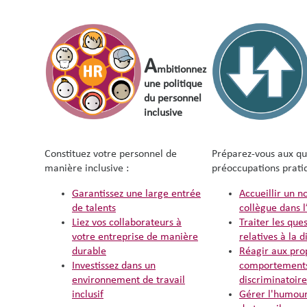
A
mbitionnez
une politique
du personnel
inclusive
Constituez votre personnel de
Préparez-vous aux qu
manière inclusive :
préoccupations pratiq
Garantissez une large entrée
Accueillir un 
de talents
collègue dans l
Liez vos collaborateurs à
Traiter les que
votre entreprise de manière
relatives à la d
durable
Réagir aux pro
Investissez dans un
comportement
environnement de travail
discriminatoire
inclusif
Gérer l'humour 