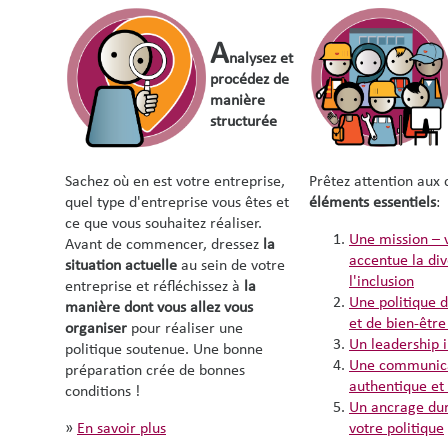
A
nalysez et
procédez de
manière
structurée
Sachez où en est votre entreprise,
Prêtez attention aux 
quel type d'entreprise vous êtes et
éléments essentiels
:
ce que vous souhaitez réaliser.
Une mission – v
Avant de commencer, dressez
la
accentue la div
situation actuelle
au sein de votre
l'inclusion
entreprise et réfléchissez à
la
Une politique 
manière dont vous allez vous
et de bien-êtr
organiser
pour réaliser une
Un leadership i
politique soutenue. Une bonne
Une communic
préparation crée de bonnes
authentique et 
conditions !
Un ancrage du
»
En savoir plus
votre politique