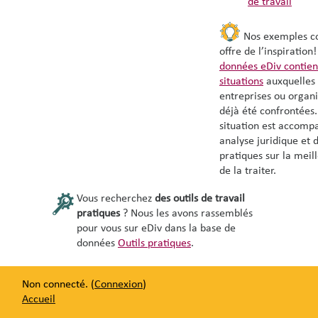
de travail
Nos exemples co
offre de l’inspiration
données eDiv contien
situations
auxquelles 
entreprises ou organi
déjà été confrontées
situation est accomp
analyse juridique et 
pratiques sur la meil
de la traiter.
Vous recherchez
des outils de travail
pratiques
? Nous les avons rassemblés
pour vous sur eDiv dans la base de
données
Outils pratiques
.
Non connecté. (
Connexion
)
Accueil