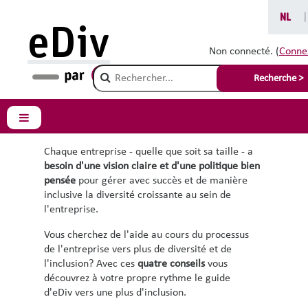
Passer au contenu principal
NL
|
eDiv
Quatre conseils pour
Non connecté. (
Conne
Champ de recherche
une politique de
Recherche >
diversité inclusive
Panneau latéral
Chaque entreprise - quelle que soit sa taille - a
besoin
d'une vision claire et d'une politique bien
pensée
pour gérer avec succès et de manière
inclusive la diversité croissante au sein de
l'entreprise.
Vous cherchez de l'aide au cours du processus
de l'entreprise vers plus de diversité et de
l'inclusion? Avec ces
quatre conseils
vous
découvrez à votre propre rythme le guide
d'eDiv vers une plus d'inclusion.