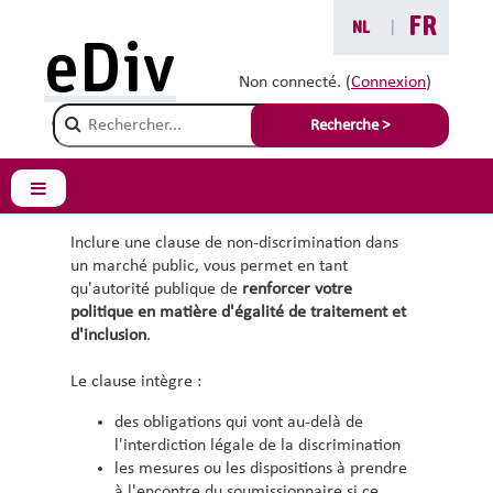
Passer au contenu principal
FR
NL
|
eDiv
Clause de non-
Non connecté. (
Connexion
)
Champ de recherche
discrimination pour
Recherche >
les marchés (publics)
Panneau latéral
Inclure une clause de non-discrimination dans
un marché public, vous permet en tant
qu'autorité publique de
renforcer votre
politique en matière d'égalité de traitement et
d'inclusion
.
Le clause intègre :
des obligations qui vont au-delà de
l'interdiction légale de la discrimination
les mesures ou les dispositions à prendre
à l'encontre du soumissionnaire si ce