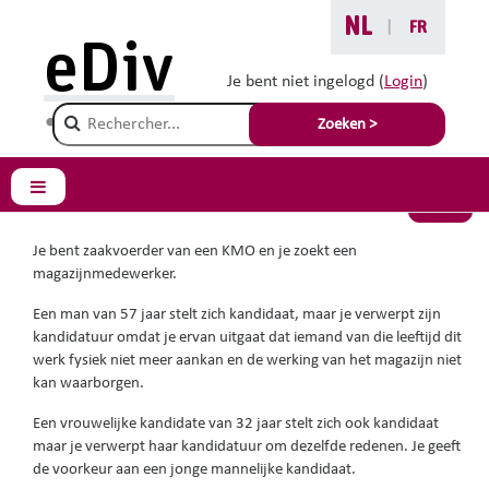
Ga naar hoofdinhoud
NL
|
FR
Je bent hier :
eDiv
Situaties met advies
Je bent niet ingelogd (
Login
)
Champ de recherche
Fysieke kracht gevraagd
Zoeken >
Zijpaneel
Terug
Je bent zaakvoerder van een KMO en je zoekt een
magazijnmedewerker.
Een man van 57 jaar stelt zich kandidaat, maar je verwerpt zijn
kandidatuur omdat je ervan uitgaat dat iemand van die leeftijd dit
werk fysiek niet meer aankan en de werking van het magazijn niet
kan waarborgen.
Een vrouwelijke kandidate van 32 jaar stelt zich ook kandidaat
maar je verwerpt haar kandidatuur om dezelfde redenen. Je geeft
de voorkeur aan een jonge mannelijke kandidaat.