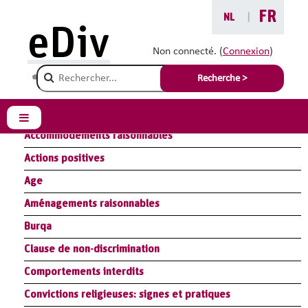
Passer au contenu principal
FR
NL
|
eDiv
Glossaire
Non connecté. (
Connexion
)
Champ de recherche
Recherche >
Résumé Module Loi : législation antidiscrimination
Résumé Module Handicap : aménagements raisonnables
Panneau latéral
Accommodements raisonnables
Actions positives
Age
Aménagements raisonnables
Burqa
Clause de non-discrimination
Comportements interdits
Convictions religieuses: signes et pratiques