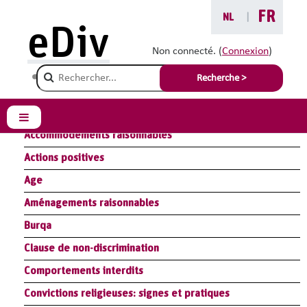
Passer au contenu principal
FR
NL
|
eDiv
Glossaire
Non connecté. (
Connexion
)
Champ de recherche
Recherche >
Résumé Module Loi : législation antidiscrimination
Résumé Module Handicap : aménagements raisonnables
Panneau latéral
Accommodements raisonnables
Actions positives
Age
Aménagements raisonnables
Burqa
Clause de non-discrimination
Comportements interdits
Convictions religieuses: signes et pratiques