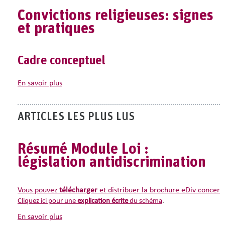
Convictions religieuses: signes
et pratiques
Cadre conceptuel
en savoir plus
1. Signes philosophiques et religieux
La notion de «
signes
» vise tout
objet, image, vêtement, symbo
ARTICLES LES PLUS LUS
pour celui qui
«
émet
»
le signe
et/ou pour celui qui
«
reçoit
»
le signe.
Résumé Module Loi :
Exemples
: tableau, statue, vêtement (foulard, kipa, turban), cro
législation antidiscrimination
La Cour européenne des droits de l’homme a estimé, à l’égard
La Cour européenne adopte donc « une conception personnelle ou
Vous pouvez
télécharger
et distribuer la brochure eDiv concerna
Cliquez ici pour une
explication écrite
du schéma
.
2. La liberté religieuse
en savoir plus