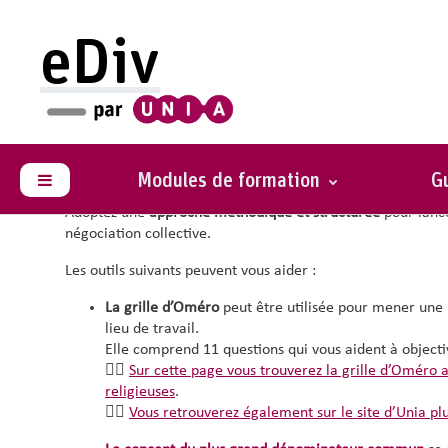
Passer au contenu principal
eDiv
Comment mettre en place 
🚩 Mettre en place un cadre de négociation pour traiter les
l'ensemble
de votre organisation.
Modules de formation
Gu
Panneau latéral
Adoptez une
approche méthodique et structurée
pour lance
négociation collective.
Les outils suivants peuvent vous aider :
La grille d’Oméro
peut être utilisée pour mener une né
lieu de travail.
Elle comprend 11 questions qui vous aident à object
👉🏽
Sur cette page vous trouverez la grille d’Oméro 
religieuses
.
👉🏽
Vous retrouverez également sur le site d’Unia plu