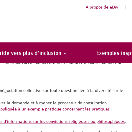
A propos de eDiv
|
un cadre de négociation ?
 questions liées à la diversité nécessite de
travailler avec
ide vers plus d'inclusion
Exemples insp
r un processus de concertation et élaborez un cadre concret de
gociation collective sur toute question liée à la diversité sur le
iver la demande et à mener le processus de consultation.
appliquée à un exemple pratique concernant les pratiques
s d’informations sur les convictions religieuses ou philosophiques
.