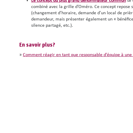
Le concept du plus grand dénominateur commun
se 
combiné avec la grille d’Oméro. Ce concept repose s
(changement d’horaire, demande d’un local de prière
demandeur, mais présenter également un « bénéfice p
silence partagé, etc.).
En savoir plus?
»
Comment réagir en tant que responsable d’équipe à une d