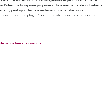
concentre sur les solutions envisageables et peut utilement être
ur l’idée que la réponse proposée suite à une demande individuelle
, etc.) peut apporter non seulement une satisfaction au
our tous » (une plage d’horaire flexible pour tous, un local de
emande liée à la diversité ?