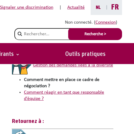
FR
Signaler une discrimination
|
Actualité
NL
|
Non connecté. (
Connexion
)
Champ de recherche
Recherche >
Vous êtes ici :
irants
Outils pratiques
Gestion des demandes liées à la diversité
Comment mettre en place ce cadre de
négociation ?
Comment réagir en tant que responsable
d’équipe ?
Retournez à :