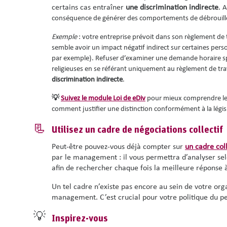
certains cas entraîner
une discrimination indirecte
.
A
conséquence de générer des comportements de débrouill
Exemple
: votre entreprise prévoit dans son
règlement de 
semble avoir un impact négatif indirect sur certaines perso
par exemple).
Refuser d’examiner une demande horaire spéc
religieuses en se référant uniquement au règlement de travai
discrimination indirecte
.
💡
Suivez le module Loi de eDiv
pour mieux comprendre les 
comment justifier une distinction conformément à la législ
📃
Utilisez un cadre de négociations collectif
Peut-être pouvez-vous déjà compter sur
un cadre col
par le management : il vous permettra d’analyser se
afin de rechercher chaque fois la meilleure réponse 
Un tel cadre n’existe pas encore au sein de votre org
management. C’est crucial pour votre politique du p
💡
Inspirez-vous