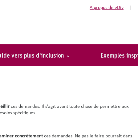
A propos de eDiv
|
ue responsable d’équipe aux
ide vers plus d'inclusion
Exemples insp
s travailleurs viendront
solliciter en premier lieu
avec ce type de
illir
ces demandes. Il s’agit avant toute chose de permettre aux
esoins spécifiques.
aminer concrètement
ces demandes. Ne pas le faire pourrait dans