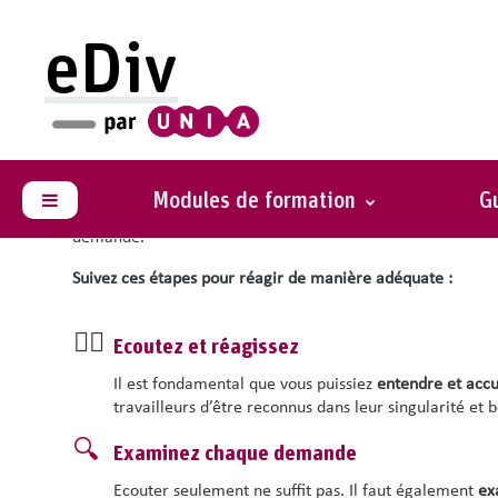
Passer au contenu principal
eDiv
Comment réagir en tant q
diversité ?
Modules de formation
Gu
Panneau latéral
En tant que responsable d’équipe, c’est souvent vous que le
demande.
Suivez ces étapes pour réagir de manière adéquate :
👂🏽
Ecoutez et réagissez
Il est fondamental que vous puissiez
entendre et accue
travailleurs d’être reconnus dans leur singularité et b
🔍
Examinez chaque demande
Ecouter seulement ne suffit pas. Il faut également
ex