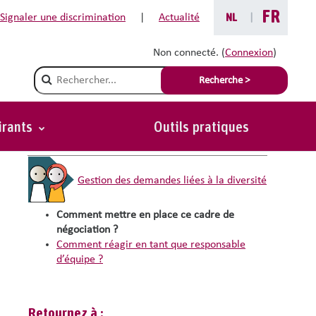
FR
Signaler une discrimination
|
Actualité
NL
|
Non connecté. (
Connexion
)
 demandes liées à la
Champ de recherche
Recherche >
irants
Outils pratiques
Vous êtes ici :
Gestion des demandes liées à la diversité
Comment mettre en place ce cadre de
négociation ?
Comment réagir en tant que responsable
d’équipe ?
Retournez à :