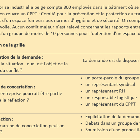
rise industrielle belge compte 800 employés dans le bâtiment où se si
 en œuvre un CPPT : Comité pour la prévention et la protection au trava
et d'un espace fumeurs aux normes d'hygiène et de sécurité. On com
 voile. Aucun conflit majeur n'est relevé concernant les rapports entr
un groupe de moins de 10 personnes pour l'obtention d'un espace d
 de la grille
cation de la demande :
La demande est de disposer d’u
 la situation : quel est l’objet de la
u conflit ?
un porte-parole du groupe 
un représentant syndical
de concertation :
un représentant RH
’entreprise pourrait être partie
un responsable logistique
 la réflexion ?
un représentant du CPPT
Explicitation de la deman
action :
Débats dans un groupe de t
marche de concertation peut-on
Soumission d’une propositio
?