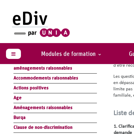
Passer au contenu principal
eDiv
Glossaire
Négo
Résumé Module Loi : législation
Le cadre l
antidiscrimination
en prenant
Modules de formation
Gu
Panneau latéral
examinant 
Résumé Module Handicap :
d'être rec
aménagements raisonnables
Les questi
Accommodements raisonnables
en dépassa
Actions positives
limite pas
familiale, 
Age
Aménagements raisonnables
Liste d
Burqa
1. Clarific
Clause de non-discrimination
demande