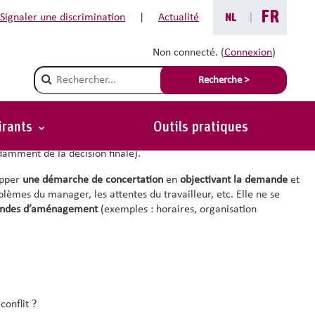
FR
Signaler une discrimination
|
Actualité
NL
|
Non connecté. (
Connexion
)
ligieuses
Champ de recherche
Recherche >
une demande d’aménagement pour une pratique religieuse. Mais
ne situation win-win
en tant qu'employeur ou manager. En
irants
Outils pratiques
directe et par ailleurs, cela donne au travailleur le sentiment
amment de la décision finale).
opper
une démarche de concertation
en
objectivant
la demande
et
blèmes du manager, les attentes du travailleur, etc. Elle ne se
mandes d’aménagement
(exemples : horaires, organisation
conflit ?