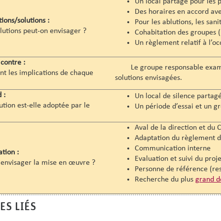
Un local partagé pour les p
Des horaires en accord ave
ions/solutions :
Pour les ablutions, les sani
lutions peut-on envisager ?
Cohabitation des groupes (l
Un règlement relatif à l’oc
contre :
Le groupe responsable examine l
nt les implications de chaque
solutions envisagées.
 :
Un local de silence partagé
ution est-elle adoptée par le
Un période d’essai et un gr
Aval de la direction et du
Adaptation du règlement de
Communication interne
ation :
Evaluation et suivi du proje
nvisager la mise en œuvre ?
Personne de référence (res
Recherche du plus
grand 
ES LIÉS