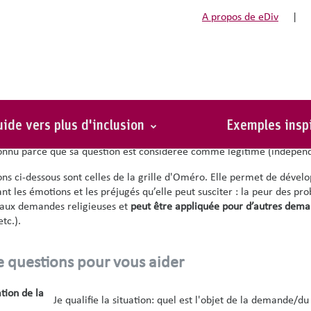
A propos de eDiv
|
ciation sur les pratiques re
égal belge n’impose pas à l’employeur de répondre positivement à 
 au sérieux une question de diversité et en l'examinant, vous créez
u
ide vers plus d'inclusion
Exemples insp
la question, vous évitez le risque d'une situation de discrimination in
onnu parce que sa question est considérée comme légitime (indépend
ons ci-dessous sont celles de la grille d'Oméro. Elle permet de dével
nt les émotions et les préjugés qu’elle peut susciter : la peur des pro
 aux demandes religieuses et
peut être appliquée pour d’autres de
etc.).
e questions pour vous aider
ation de la
Je qualifie la situation: quel est l'objet de la demande/du 