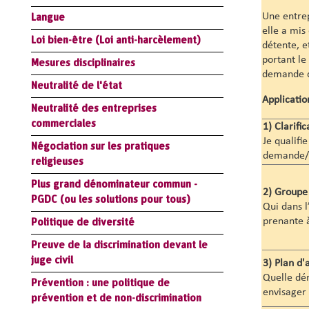
Une entrep
Langue
elle a mis
Loi bien-être (Loi anti-harcèlement)
détente, 
portant le
Mesures disciplinaires
demande d'
Neutralité de l'état
Application
Neutralité des entreprises
commerciales
1)
Clarifi
Je qualifie
Négociation sur les pratiques
demande/d
religieuses
Plus grand dénominateur commun -
2)
Groupe 
PGDC (ou les solutions pour tous)
Qui dans l
prenante à
Politique de diversité
Preuve de la discrimination devant le
juge civil
3)
Plan d'
Quelle dé
Prévention : une politique de
envisager 
prévention et de non-discrimination