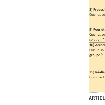
8)
Proposit
Quelles so
9)
Pour et 
Quelles so
solution ?
10)
Accord
Quelle sol
groupe ?
11)
Réalis
Comment e
ARTICL