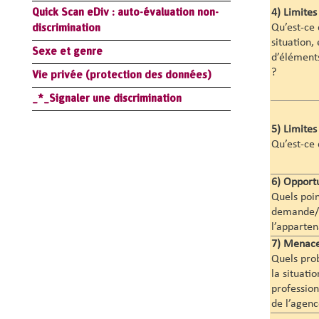
Quick Scan eDiv : auto-évaluation non-
4)
Limites 
discrimination
Qu’est-ce 
situation,
Sexe et genre
d’éléments
?
Vie privée (protection des données)
_*_Signaler une discrimination
5)
Limites 
Qu’est-ce 
6)
Opportu
Quels point
demande/l
l’apparten
7)
Menace
Quels pro
la situatio
profession
de l’agen