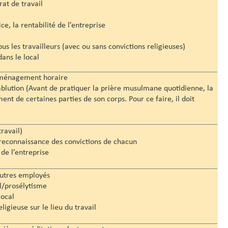
at de travail
e, la rentabilité de l’entreprise
us les travailleurs (avec ou sans convictions religieuses)
ns le local
 aménagement horaire
ablution (Avant de pratiquer la prière musulmane quotidienne, la
t de certaines parties de son corps. Pour ce faire, il doit
travail)
a reconnaissance des convictions de chacun
de l’entreprise
autres employés
al/prosélytisme
local
eligieuse sur le lieu du travail