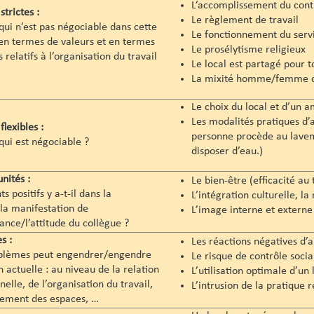
L’accomplissement du contr
strictes :
Le règlement de travail
qui n’est pas négociable dans cette
Le fonctionnement du servic
 en termes de valeurs et en termes
Le prosélytisme religieux
 relatifs à l’organisation du travail
Le local est partagé pour to
La mixité homme/femme da
Le choix du local et d’un
Les modalités pratiques d’
flexibles :
personne procède au lavemen
qui est négociable ?
disposer d’eau.)
nités :
Le bien-être (efficacité au 
s positifs y a-t-il dans la
L’intégration culturelle, l
a manifestation de
L’image interne et externe 
ance/l’attitude du collègue ?
s :
Les réactions négatives d’
blèmes peut engendrer/engendre
Le risque de contrôle soci
n actuelle : au niveau de la relation
L’utilisation optimale d’un 
nelle, de l’organisation du travail,
L’intrusion de la pratique r
cement des espaces, …