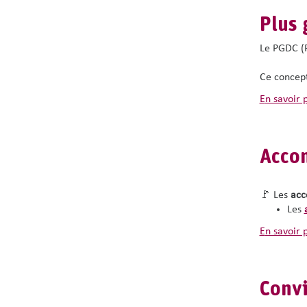
Plus 
Le PGDC (
Ce concept
Un exerc
en savoir 
Cette appr
impo
ou, 
Acco
Le concept
La réflexi
🚩 Les
acc
Les
Par e
Les
🚩 L’é
en savoir 
Peut-on en
Cette ques
Les deman
Convi
refu