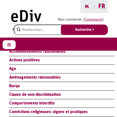
Passer au contenu principal
FR
NL
|
eDiv
Glossaire
Non connecté. (
Connexion
)
Champ de recherche
Recherche >
Résumé Module Loi : législation antidiscrimination
Résumé Module Handicap : aménagements raisonnables
Panneau latéral
Accommodements raisonnables
Actions positives
Age
Aménagements raisonnables
Burqa
Clause de non-discrimination
Comportements interdits
Convictions religieuses: signes et pratiques