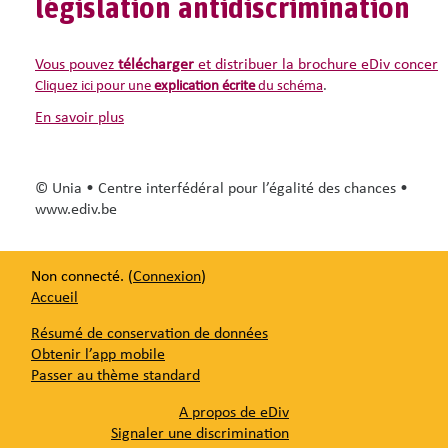
législation antidiscrimination
Par exemple:
blâme (avis écrit, note dans le dossier personnel),
révocation d'un bonus,
Vous pouvez
amende (avec un montant maximum et dont le béné
télécharger
et distribuer la brochure eDiv concerna
suspension avec perte de salaire (1 à 3 jours)
Cliquez ici pour une
explication écrite
du schéma
.
etc.
en savoir plus
la sanction doit être proportionnelle à la gravité du comporte
© Unia • Centre interfédéral pour l’égalité des chances •
La sanction disciplinaire
doit être communiquée
au travaill
www.ediv.be
L'employé qui souhaite contester une sanction pour discr
Non connecté. (
Connexion
)
Accueil
Résumé de conservation de données
Obtenir l’app mobile
Passer au thème standard
A propos de eDiv
Signaler une discrimination