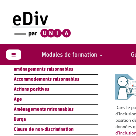
Passer au contenu principal
eDiv
Glossaire
Vie 
Résumé Module Loi : législation
Vous voule
antidiscrimination
politique 
Modules de formation
Gu
Panneau latéral
cet effet 
Résumé Module Handicap :
aménagements raisonnables
Accommodements raisonnables
Actions positives
Age
Dans le pa
Aménagements raisonnables
d'inclusio
Burqa
position d
données qu
Clause de non-discrimination
d’inclusio