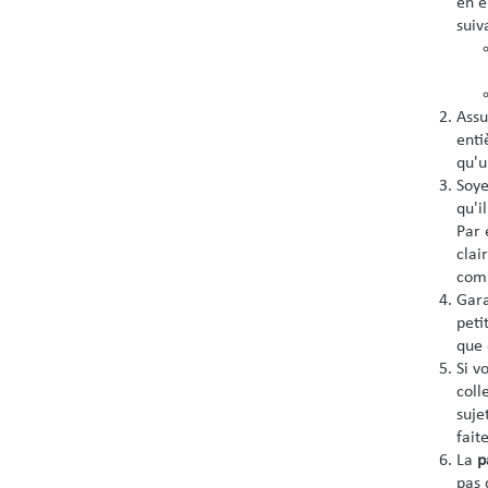
en e
suiv
Assu
enti
qu'u
Soye
qu'i
Par 
clai
comm
Gara
peti
que 
Si v
coll
suje
fait
La
p
pas 