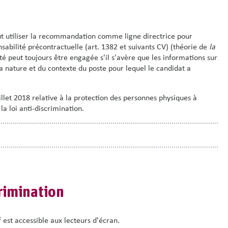
eut utiliser la recommandation comme ligne directrice pour
bilité précontractuelle (art. 1382 et suivants CV) (théorie de
la
ité peut toujours être engagée s'il s'avère que les informations sur
a nature et du contexte du poste pour lequel le candidat a
illet 2018 relative à la protection des personnes physiques à
a loi anti-discrimination.
rimination
 est accessible aux lecteurs d'écran.