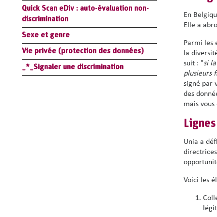
Quick Scan eDiv : auto-évaluation non-
En Belgiqu
discrimination
Elle a abr
Sexe et genre
Parmi les 
Vie privée (protection des données)
la diversi
suit : "
si l
_*_Signaler une discrimination
plusieurs f
signé par 
des donnée
mais vous 
Lignes
Unia a déf
directrices
opportunit
Voici les 
Coll
légi