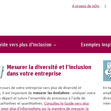
A propos de eDiv
|
privée (protection des donn
z poser des questions à des candidats concernant leur
vie privée
, co
? Ou bien vous voulez connaître la diversité de la composition de vos
ide vers plus d'inclusion
Exemples insp
? Assurez-vous d'être bien préparé afin de respecter à tout moment
le 
Mesurer la diversité et l’inclusion
dans votre entreprise
rcours de votre entreprise vers plus de diversité et
En t
n, il est important de
mesurer les évolutions
: analyser votre
empl
e départ et suivre l'ensemble du processus à l'aide de
dire
alitatives et quantitatives.
Consultez le Guide vers plus
inter
n pour plus d'informations sur la manière de mesurer la