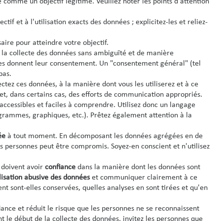
e comme un objectif légitime. Veuillez noter les points d'attention
if et à l'utilisation exacts des données ; explicitez-les et reliez-
aire pour atteindre votre objectif.
 la collecte des données sans ambiguïté et de manière
lles donnent leur consentement. Un "consentement général" (tel
pas.
ctez ces données, à la manière dont vous les utiliserez et à ce
et, dans certains cas, des efforts de communication appropriés.
accessibles et faciles à comprendre. Utilisez donc un langage
iagrammes, graphiques, etc.). Prêtez également attention à la
ée
à tout moment. En décomposant les données agrégées en de
s personnes peut être compromis. Soyez-en conscient et n'utilisez
s doivent avoir
confiance
dans la manière dont les données sont
ilisation abusive des données
et communiquer clairement à ce
t sont-elles conservées, quelles analyses en sont tirées et qu'en
ance et réduit le risque que les personnes ne se reconnaissent
nt le début de la collecte des données, invitez les personnes que