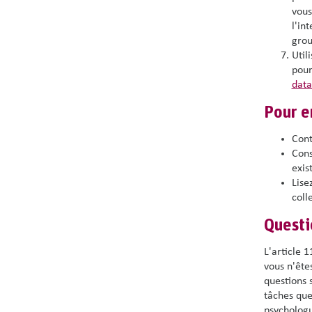
vous
l'in
grou
Utili
pour
data
Pour en
Con
Cons
exis
Lise
coll
Questi
L'article 
vous n'ête
questions 
tâches que
psychologu