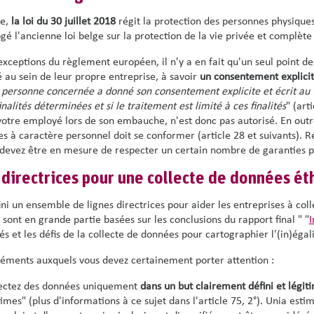
e,
la loi du 30 juillet 2018
régit la protection des personnes physique
ogé l'ancienne loi belge sur la protection de la vie privée et complè
exceptions du règlement européen, il n'y a en fait qu'un seul point 
té au sein de leur propre entreprise, à savoir
un consentement explicit
a personne concernée a donné son consentement explicite et écrit au
inalités déterminées et si le traitement est limité à ces finalités
" (art
votre employé lors de son embauche, n'est donc pas autorisé. En outre,
s à caractère personnel doit se conformer (article 28 et suivants). Ré
devez être en mesure de respecter un certain nombre de garanties po
 directrices pour une collecte de données ét
ini un ensemble de lignes directrices pour aider les entreprises à coll
 sont en grande partie basées sur les conclusions du rapport final " "
I
és et les défis de la collecte de données pour cartographier l'(in)égal
éléments auxquels vous devez certainement porter attention :
ectez des données uniquement
dans un but clairement défini et légit
times" (plus d'informations à ce sujet dans l'article 75, 2°). Unia esti