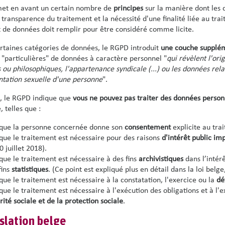
et en avant un certain nombre de
principes
sur la manière dont les d
a transparence du traitement et la nécessité d'une finalité liée au tra
 de données doit remplir pour être considéré comme licite.
rtaines catégories de données, le RGPD introduit
une couche supplém
 "particulières" de données à caractère personnel "
qui révèlent l'ori
s ou philosophiques, l'appartenance syndicale (...) ou les données rel
entation sexuelle d'une personne
".
, le RGPD indique que
vous ne pouvez pas traiter des données personn
, telles que :
que la personne concernée donne son
consentement
explicite au tra
que le traitement est nécessaire pour des raisons
d'intérêt public im
0 juillet 2018).
que le traitement est nécessaire à des fins
archivistiques
dans l’intérê
fins
statistiques
. (Ce point est expliqué plus en détail dans la loi belge,
que le traitement est nécessaire à la constatation, l'exercice ou la
dé
que le traitement est nécessaire à l'exécution des obligations et à l'
rité sociale et de la protection sociale
.
islation belge