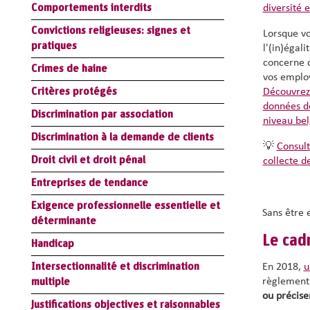
Comportements interdits
diversité e
Convictions religieuses: signes et
Lorsque v
pratiques
l'(in)égali
concerne d
Crimes de haine
vos employ
Critères protégés
Découvrez 
données de
Discrimination par association
niveau bel
Discrimination à la demande de clients
💡
Consult
Droit civil et droit pénal
collecte d
Entreprises de tendance
Exigence professionnelle essentielle et
Sans être 
déterminante
Le cad
Handicap
Intersectionnalité et discrimination
En 2018,
u
multiple
règlement
ou précise
Justifications objectives et raisonnables