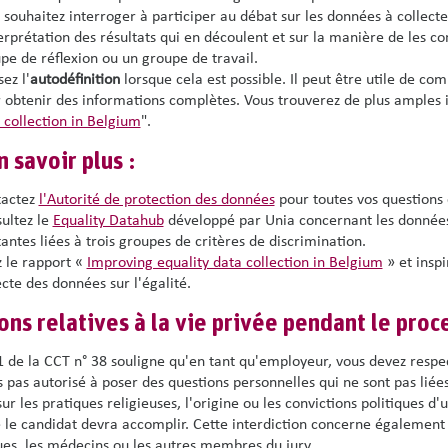
 souhaitez interroger à participer au débat sur les données à collecte
terprétation des résultats qui en découlent et sur la manière de les 
pe de réflexion ou un groupe de travail.
sez l'
autodéfinition
lorsque cela est possible. Il peut être utile de com
 obtenir des informations complètes. Vous trouverez de plus amples i
 collection in Belgium
".
 savoir plus :
tactez
l'Autorité de protection des données
pour toutes vos questions 
ultez le
Equality Datahub
développé par Unia concernant les données 
tantes liées à trois groupes de critères de discrimination.
z le rapport «
Improving equality data collection in Belgium
» et insp
ecte des données sur l'égalité.
ons relatives à la vie privée pendant le pro
11 de la CCT n° 38 souligne qu'en tant qu'employeur, vous devez respe
s pas autorisé à poser des questions personnelles qui ne sont pas lié
sur les pratiques religieuses, l'origine ou les convictions politiques 
 le candidat devra accomplir. Cette interdiction concerne également le
es, les médecins ou les autres membres du jury.