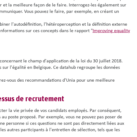
r et la meilleure façon de le faire. Interrogez-les également sur
communiquer. Vous pouvez le faire, par exemple, en créant un
biner l'autodéfinition, l'hétéroperception et la définition externe
nformations sur ces concepts dans le rapport "
Improving equality
concernant le champ d'application de la loi du 30 juillet 2018.
sur l'égalité en Belgique. Ce datahub regroupe les données
irez-vous des recommandations d'Unia pour une meilleure
cessus de recrutement
cter la vie privée de vos candidats employés. Par conséquent,
es au poste proposé. Par exemple, vous ne pouvez pas poser de
d'une personne si ces questions ne sont pas directement liées aux
s autres participants à l'entretien de sélection, tels que les