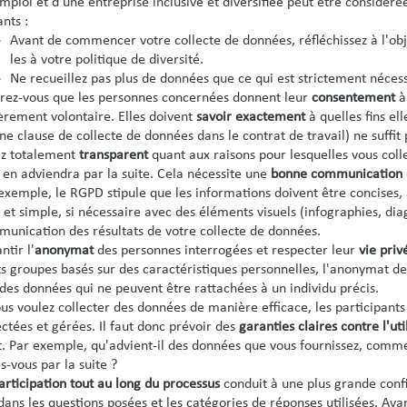
mploi et d'une entreprise inclusive et diversifiée peut être considéré
ants :
Avant de commencer votre collecte de données, réfléchissez à l'object
les à votre politique de diversité.
Ne recueillez pas plus de données que ce qui est strictement nécess
rez-vous que les personnes concernées donnent leur
consentement
à
èrement volontaire. Elles doivent
savoir exactement
à quelles fins e
ne clause de collecte de données dans le contrat de travail) ne suffit 
z totalement
transparent
quant aux raisons pour lesquelles vous colle
l en adviendra par la suite. Cela nécessite une
bonne communication
exemple, le RGPD stipule que les informations doivent être concises, 
r et simple, si nécessaire avec des éléments visuels (infographies, d
unication des résultats de votre collecte de données.
ntir l'
anonymat
des personnes interrogées et respecter leur
vie priv
ts groupes basés sur des caractéristiques personnelles, l'anonymat de
des données qui ne peuvent être rattachées à un individu précis.
ous voulez collecter des données de manière efficace, les participant
ectées et gérées. Il faut donc prévoir des
garanties claires contre l'ut
t. Par exemple, qu'advient-il des données que vous fournissez, commen
es-vous par la suite ?
articipation tout au long du processus
conduit à une plus grande confi
dans les questions posées et les catégories de réponses utilisées. Ava