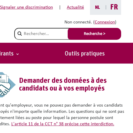
FR
Signaler une discrimination
|
Actualité
NL
|
Non connecté. (
Connexion
)
ées)
Champ de recherche
Recherche >
mme leur façon de pratiquer leur religion ou leur préférence
 équipes et voulez organiser une enquête auprès du personnel à
irants
Outils pratiques
droit à la vie privée.
Demander des données à des
candidats ou à vos employés
ant qu'employeur, vous ne pouvez pas demander à vos candidats
oyés n'importe quelle information. Les questions qui ne sont pas
ctement liées au poste pour lequel la personne postule sont
dites.
L'article 11 de la CCT n° 38 précise cette interdiction.