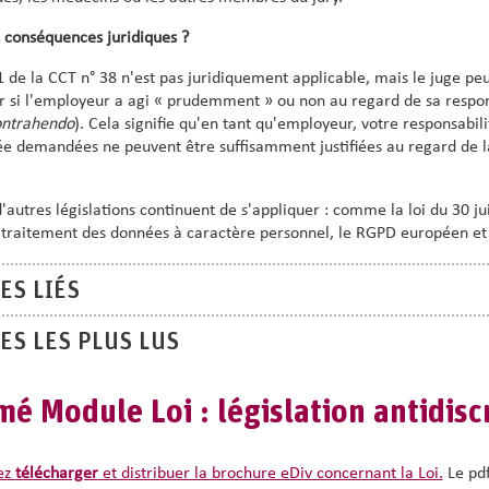
es conséquences juridiques ?
11 de la CCT n° 38 n'est pas juridiquement applicable, mais le juge p
 si l'employeur a agi « prudemment » ou non au regard de sa responsa
ontrahendo
). Cela signifie qu'en tant qu'employeur, votre responsabil
vée demandées ne peuvent être suffisamment justifiées au regard de l
d'autres législations continuent de s'appliquer : comme la loi du 30 ju
 traitement des données à caractère personnel, le RGPD européen et l
ES LIÉS
ES LES PLUS LUS
é Module Loi : législation antidisc
ez
télécharger
et distribuer la brochure eDiv concernant la Loi.
Le pdf