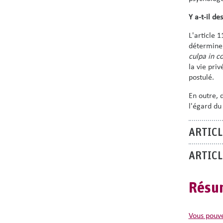
Y a-t-il d
L'article 
déterminer
culpa in c
la vie pri
postulé.
En outre, 
l'égard du
ARTICL
ARTICL
Résum
Vous pouv