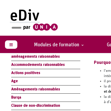
Passer au contenu principal
eDiv
Glossaire
Mesu
Résumé Module Loi : législation
antidiscrimination
Modules de formation
Gu
Détect
Panneau latéral
Résumé Module Handicap :
aménagements raisonnables
Pourquoi
Accommodements raisonnables
l'em
Actions positives
inté
Age
il p
la d
Aménagements raisonnables
et d
la d
Burqa
à d'
Clause de non-discrimination