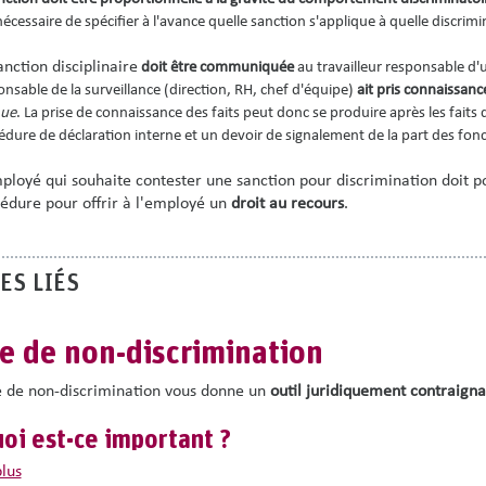
écessaire de spécifier à l'avance quelle sanction s'applique à quelle discrimi
anction disciplinaire
doit être communiquée
au travailleur responsable d'
nsable de la surveillance (direction, RH, chef d'équipe)
ait pris connaissanc
ue
. La prise de connaissance des faits peut donc se produire après les faits
édure de déclaration interne et un devoir de signalement de la part des fonc
ployé qui souhaite contester une sanction pour discrimination doit p
édure pour offrir à l'employé un
droit au recours
.
ES LIÉS
e de non-discrimination
 de non-discrimination vous donne un
outil juridiquement contraigna
oi est-ce important ?
plus
ion légale de la discrimination
dans les relations de travail
ou lors de 