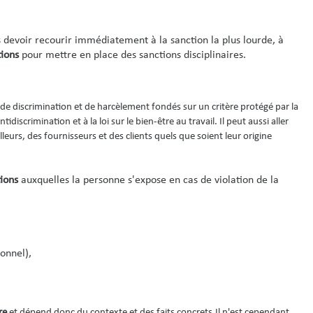
 devoir recourir immédiatement à la sanction la plus lourde, à
tions
pour mettre en place des sanctions disciplinaires.
 de discrimination et de harcèlement fondés sur un critère protégé par la
tidiscrimination et à la loi sur le bien-être au travail. Il peut aussi aller
lleurs, des fournisseurs et des clients quels que soient leur origine
tions
auxquelles la personne s'expose en cas de violation de la
onnel),
re
et dépend donc du contexte et des faits concrets.Il n'est cependant