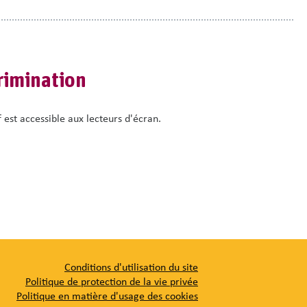
ntre employés ? Ou avec les questions discriminatoires que vos clie
z choisir entre :
rimination
s relations de travail au sein de votre entreprise
 est accessible aux lecteurs d'écran.
t la discrimination dans les formes contractuelles de collaboration en
publics)
: prendre des mesures correctives ou, si nécessaire, des sanc
Conditions d'utilisation du site
Politique de protection de la vie privée
Politique en matière d'usage des cookies