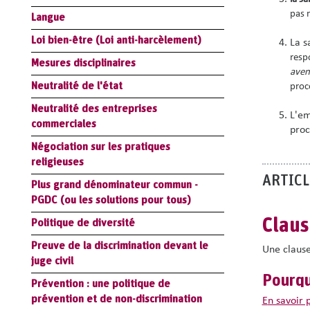
pas n
Langue
Loi bien-être (Loi anti-harcèlement)
La s
respo
Mesures disciplinaires
aven
Neutralité de l'état
proc
Neutralité des entreprises
L'em
commerciales
proc
Négociation sur les pratiques
religieuses
ARTICL
Plus grand dénominateur commun -
PGDC (ou les solutions pour tous)
Claus
Politique de diversité
Preuve de la discrimination devant le
Une clause
juge civil
Pourqu
Prévention : une politique de
prévention et de non-discrimination
en savoir 
L'interdict