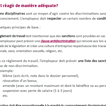
 réagir de manière adéquate?
ns disciplinaires
sont un moyen d'agir contre les discriminations sans
licenciement. L’employeur doit
respecter
un certain nombre de
condi
uelques principes de base :
glement de travail
doit mentionner que des
sanctions
sont possibles en cas
 L'employeur peut prévoir
une
clause antidiscrimination
qui renvoie aux lois an
là de la législation et créer une culture d'entreprise respectueuse des travai
nale, sexe, orientation sexuelle, religion, etc.
 ce règlement du travail, l’employeur doit prévoir
une liste des sanc
se de non-discrimination.
exemple:
blâme (avis écrit, note dans le dossier personnel),
révocation d'un bonus,
amende (avec un montant maximum et dont le bénéfice va au pers
suspension avec perte de salaire (1 à 3 jours)
etc.
anction doit être proportionnelle à la gravité du comportement discriminatoi