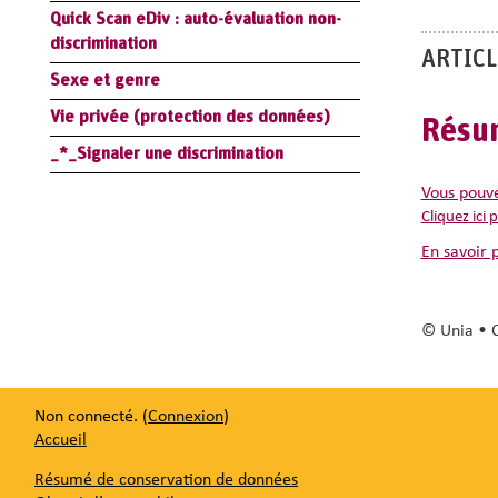
Quick Scan eDiv : auto-évaluation non-
Que faire 
discrimination
ARTICL
Différ
Sexe et genre
En fonctio
Vie privée (protection des données)
Résum
_*_Signaler une discrimination
👉🏻
Une cl
Vous pouv
👉🏽
Une cl
Cliquez ici
👉🏿
Une cla
en savoir 
Outils
5 pr
Manu
© Unia • C
Non connecté. (
Connexion
)
Accueil
Résumé de conservation de données