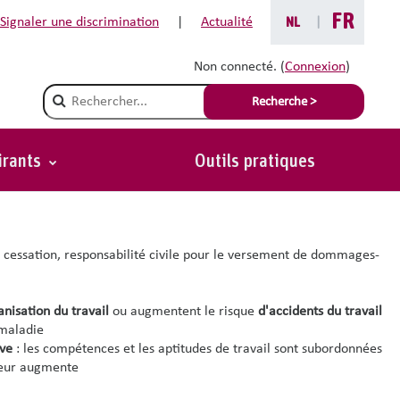
FR
Signaler une discrimination
|
Actualité
NL
|
Non connecté. (
Connexion
)
Champ de recherche
Recherche >
irants
Outils pratiques
on et y réagir de manière adéquate
n cessation, responsabilité civile pour le versement de dommages-
nisation du travail
ou augmentent le risque
d'accidents du travail
maladie
ive
: les compétences et les aptitudes de travail sont subordonnées
leur augmente