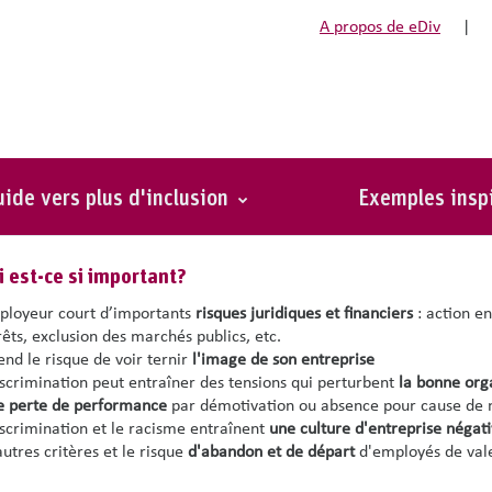
A propos de eDiv
|
res disciplinaires
ide vers plus d'inclusion
Exemples insp
er rapidement une situation de discriminati
 est-ce si important?
ployeur court d’importants
risques juridiques et financiers
: action e
rêts, exclusion des marchés publics, etc.
rend le risque de voir ternir
l'image de son entreprise
iscrimination peut entraîner des tensions qui perturbent
la bonne orga
e perte de performance
par démotivation ou absence pour cause de 
iscrimination et le racisme entraînent
une culture d'entreprise négat
autres critères et le risque
d'abandon et de départ
d'employés de va