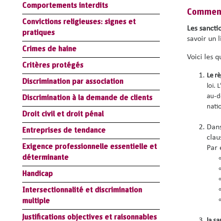
Comportements interdits
Comment
Convictions religieuses: signes et
Les sanctio
pratiques
savoir un 
Crimes de haine
Voici les q
Critères protégés
Le rè
Discrimination par association
loi.
au-de
Discrimination à la demande de clients
natio
Droit civil et droit pénal
Dans
Entreprises de tendance
clau
Exigence professionnelle essentielle et
Par 
déterminante
Handicap
Intersectionnalité et discrimination
multiple
Justifications objectives et raisonnables
la s