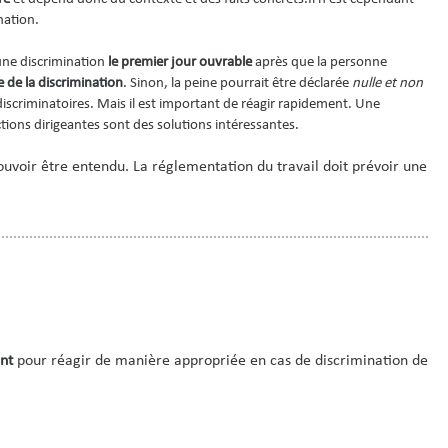
nation.
une discrimination
le premier jour ouvrable
après que la personne
e de la discrimination
. Sinon, la peine pourrait être déclarée
nulle et non
 discriminatoires. Mais il est important de réagir rapidement. Une
tions dirigeantes sont des solutions intéressantes.
ouvoir être entendu. La réglementation du travail doit prévoir une
nt
pour réagir de manière appropriée en cas de discrimination de la 
l'offre de biens ou de services s'applique uniquement à l'employeur ou