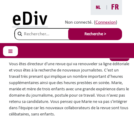
Passer au contenu principal
FR
NL
|
Vous êtes ici :
eDiv
Situations avec conseils
Non connecté. (
Connexion
)
Champ de recherche
Equipe masculine
Recherche >
Panneau latéral
Retour
Vous êtes directeur d'une revue qui va renouveler sa ligne éditoriale
et vous êtes à la recherche de nouveaux journalistes. C’est un
travail très prenant qui implique un nombre important d’heures
supplémentaires ainsi que des heures prestées en soirée. Marie,
mariée et mère de trois enfants avec une grande expérience dans le
domaine du journalisme, postule pour ce travail. Vous n'avez pas
retenu sa candidature. Vous pensez que Marie ne va pas s'intégrer
dans l'équipe car les nouveaux collaborateurs de la revue sont tous
célibataires, sans enfants.