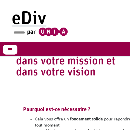
Passer au contenu principal
eDiv
Développer une
Intégrez la diversité
politique de
dans votre mission et
diversité
dans votre vision
Intégrez la diversité
Panneau latéral
dans votre mission et
dans votre vision
Pourquoi est-ce nécessaire ?
Cela vous offre un
fondement solide
pour répondre 
tout moment.