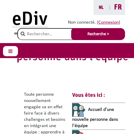
Passer au contenu principal
FR
NL
|
eDiv
Gérer une
Accueil d'une nouvelle
Non connecté. (
Connexion
)
équipe
personne dans l'équipe
Champ de recherche
Recherche >
Accueil d'une nouvelle
personne dans l'équipe
Panneau latéral
Toute personne
Vous êtes ici :
nouvellement
engagée va en effet
Accueil d'une
faire face à divers
challenges et besoins
nouvelle personne dans
en intégrant une
l'équipe
équipe : apprendre à