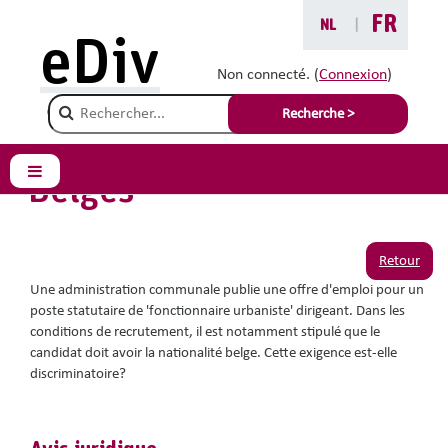
Passer au contenu principal
FR
NL
|
Vous êtes ici :
eDiv
Situations avec conseils
Non connecté. (
Connexion
)
Champ de recherche
Le poste de direction
Recherche >
exclusivement pour les
Belges
Panneau latéral
Retour
Une administration communale publie une offre d'emploi pour un
poste statutaire de 'fonctionnaire urbaniste' dirigeant. Dans les
conditions de recrutement, il est notamment stipulé que le
candidat doit avoir la nationalité belge. Cette exigence est-elle
discriminatoire?