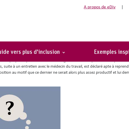
A propos de eDiv
|
ide vers plus d'inclusion
Exemples insp
os employés se plaint de douleur aux genoux et une opération s'impose fina
s, suite à un entretien avec le médecin du travail, est déclaré apte à reprendr
sition au motif que ce dernier ne serait alors plus assez productif et lui d