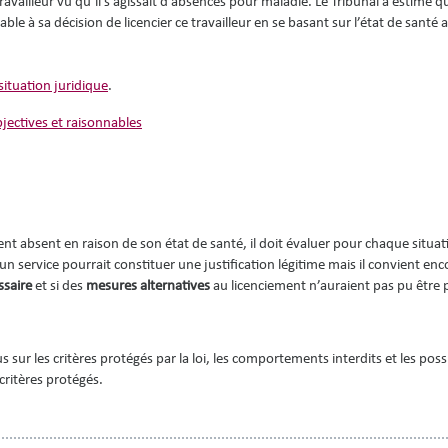
ravailleur vu qu’il s’agissait d’absences pour maladie. Le Tribunal a estimé q
ble à sa décision de licencier ce travailleur en se basant sur l’état de santé a
situation juridique
.
objectives et raisonnables
 absent en raison de son état de santé, il doit évaluer pour chaque situatio
un service pourrait constituer une justification légitime mais il convient enc
ssaire
et si des
mesures alternatives
au licenciement n’auraient pas pu être p
s sur les critères protégés par la loi, les comportements interdits et les poss
critères protégés.