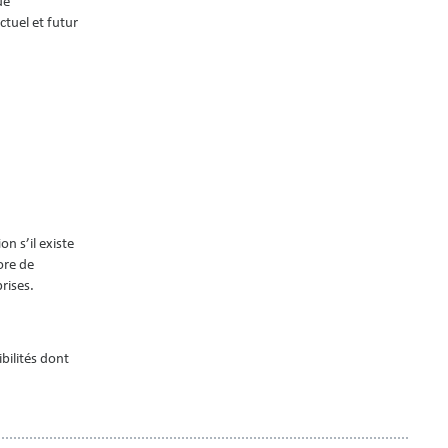
ue
ctuel et futur
n s’il existe
ore de
rises.
ibilités dont