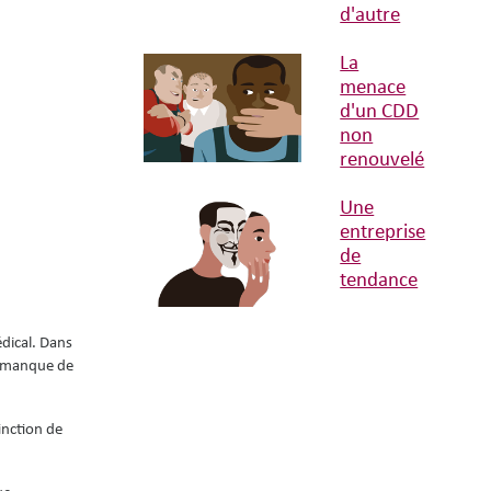
d'autre
La
menace
d'un CDD
non
renouvelé
Une
entreprise
de
tendance
édical. Dans
e manque de
inction de