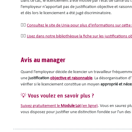
Dans ce cas, le licenciement a été motivé par l’état de santé du t
l’employeur n’apportait pas de justification objective et raisonna
et dès lors le licenciement a été jugé discriminatoire.
👉🏽
Consultez le site de Unia pour plus d'informations sur cette 
👉🏽
Lisez dans notre bibliothèque la fiche sur les justifications 
Avis au manager
Quand l’employeur décide de licencier un travailleur fréquemment
une
justification
objective et raisonnable
. La désorganisation d’
vérifier si le licenciement constitue un moyen
approprié et néce
💡 Vous voulez en savoir plus ?
Suivez gratuitement le
Module Loi
(en ligne)
. Vous en saurez plu
vous disposez pour justifier une distinction fondée sur l'un des 