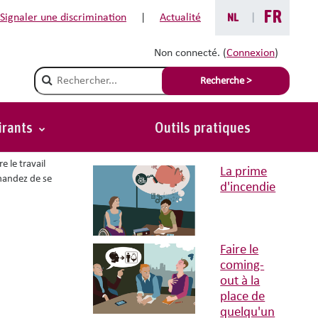
FR
Signaler une discrimination
|
Actualité
NL
|
Non connecté. (
Connexion
)
Situations avec conseils liées
Champ de recherche
Recherche >
Incapacité
de travail
ou
irants
Outils pratiques
Retour
handicap?
lement à lui.
e le travail
La prime
emandez de se
d'incendie
Faire le
coming-
out à la
place de
quelqu'un