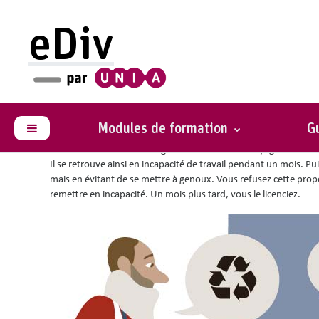
Passer au contenu principal
eDiv
Vous êtes ici :
Situations avec conseils
Absentéisme
Modules de formation
Gu
Panneau latéral
Vous êtes directeur d’une grosse société de nettoyage. Un de v
Il se retrouve ainsi en incapacité de travail pendant un mois. Pui
mais en évitant de se mettre à genoux. Vous refusez cette propo
remettre en incapacité. Un mois plus tard, vous le licenciez.