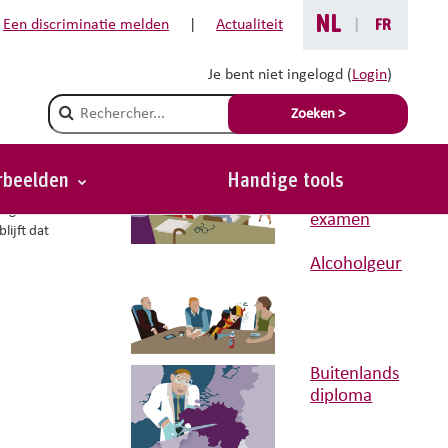
NL
Een discriminatie melden
|
Actualiteit
|
FR
Je bent niet ingelogd (
Login
)
Gerelateerde situaties met
Champ de recherche
Zoeken >
advies
Aanpassing
tijdens
orbeelden
Handige tools
Terug
schriftelijk
raagt om
examen
lijft dat
Alcoholgeur
Buitenlands
diploma