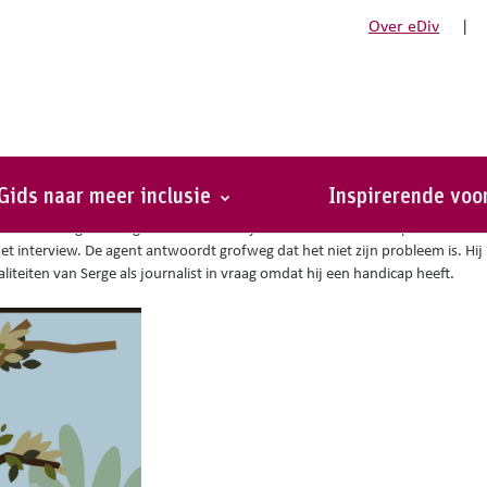
Over eDiv
|
lstoel
Gids naar meer inclusie
Inspirerende vo
 via haar agent. Serge vermeldt dat hij zich in een rolstoel verplaatst en v
t interview. De agent antwoordt grofweg dat het niet zijn probleem is. Hij b
aliteiten van Serge als journalist in vraag omdat hij een handicap heeft.