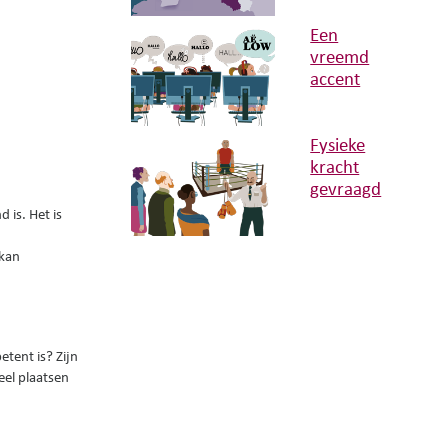
Een
vreemd
accent
Fysieke
kracht
gevraagd
 is. Het is
 kan
etent is? Zijn
veel plaatsen