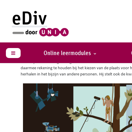
Ga naar hoofdinhoud
eDiv
Je bent hier :
Situaties met advies
Een journalist in een ro
Online leermodules
Zijpaneel
Muziekjournalist Serge vraagt een interview aan met een artieste
daarmee rekening te houden bij het kiezen van de plaats voor he
herhalen in het bijzijn van andere personen. Hij stelt ook de kw