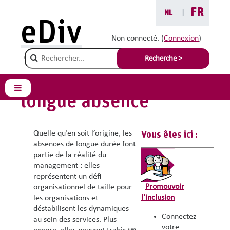
Passer au contenu principal
FR
NL
|
eDiv
Réintégrer des
Non connecté. (
Connexion
)
Champ de recherche
membres de votre
Recherche >
personnel après une
Panneau latéral
longue absence
Quelle qu’en soit l’origine, les
Vous êtes ici :
absences de longue durée font
partie de la réalité du
management : elles
représentent un défi
Promouvoir
organisationnel de taille pour
l'inclusion
les organisations et
déstabilisent les dynamiques
Connectez
au sein des services. Plus
votre