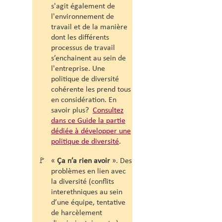
s'agit également de
l'environnement de
travail et de la manière
dont les différents
processus de travail
s’enchainent au sein de
l'entreprise. Une
politique de diversité
cohérente les prend tous
en considération. En
savoir plus?
Consultez
dans ce Guide la partie
dédiée à d
évelopper une
politique de diversité
.
🚩
«
Ça n’a rien avoir
». Des
problèmes en lien avec
la diversité (conflits
interethniques au sein
d’une équipe, tentative
de harcèlement