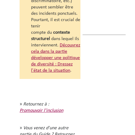
discriminatoire, etc.)
peuvent sembler être
des incidents ponctuels.
Pourtant, il est crucial de
tenir
compte du
contexte
structurel
dans lequel ils
interviennent.
Découvrez
cela dans la partie
d
évelopper une politique
de diversité : Dressez
l'état de la situation
.
»
Retournez à :
Promouvoir l'inclusion
»
Vous venez d'une autre
partie du Guide ? Retournez