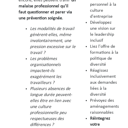
encore, elles peuvent trahir
un
personnel à la
malaise professionnel
qu’il
culture
faut questionner et parer via
d'entreprise
une prévention soignée
.
Développez
une vision sur
Les modalités de travail
le leadership
génèrent-elles, même
inclusif
involontairement, une
Liez l'offre de
pression excessive sur le
formations à la
travail ?
politique de
Les problèmes
diversité
organisationnels
Réagissez
impactent-ils
inclusivement
exagérément les
aux demandes
travailleurs ?
liées à la
Plusieurs absences de
diversité
longue durée peuvent-
Prévoyez des
elles être en lien avec
aménagements
une culture
raisonnables
professionnelle peu
Réintegrez
respectueuses des
votre
différences ?