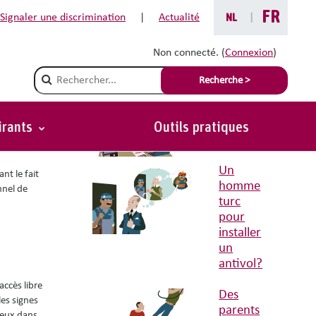
FR
Signaler une discrimination
|
Actualité
NL
|
Non connecté. (
Connexion
)
Situations avec conseils liées
Champ de recherche
Recherche >
Une offre
pour les
chômeurs?
irants
Outils pratiques
Retour
Un
nt le fait
homme
nnel de
turc
pour
installer
un
antivol?
accès libre
Des
les signes
parents
ieux dans