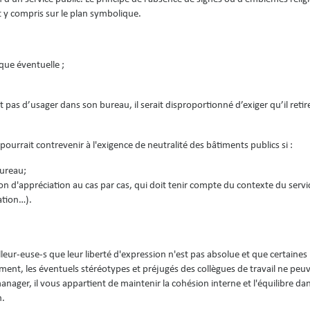
at y compris sur le plan symbolique.
que éventuelle ;
 pas d’usager dans son bureau, il serait disproportionné d’exiger qu’il retir
 pourrait contrevenir à l'exigence de neutralité des bâtiments publics si :
bureau;
tion d'appréciation au cas par cas, qui doit tenir compte du contexte du servic
ation…).
leur-euse-s que leur liberté d'expression n'est pas absolue et que certaines 
ent, les éventuels stéréotypes et préjugés des collègues de travail ne peu
 manager, il vous appartient de maintenir la cohésion interne et l'équilibre da
n.