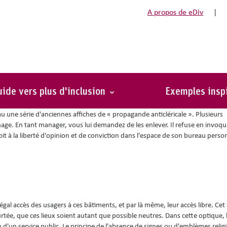
A propos de eDiv
|
le
ide vers plus d'inclusion
Exemples insp
u une série d'anciennes affiches de « propagande anticléricale ». Plusieurs
chage. En tant manager, vous lui demandez de les enlever. Il refuse en invoqua
oit à la liberté d'opinion et de conviction dans l'espace de son bureau perso
égal accès des usagers à ces bâtiments, et par là même, leur accès libre. Cet 
rtée, que ces lieux soient autant que possible neutres. Dans cette optique, 
 d'un service public. Le principe de l'absence de signes ou d'emblèmes relig