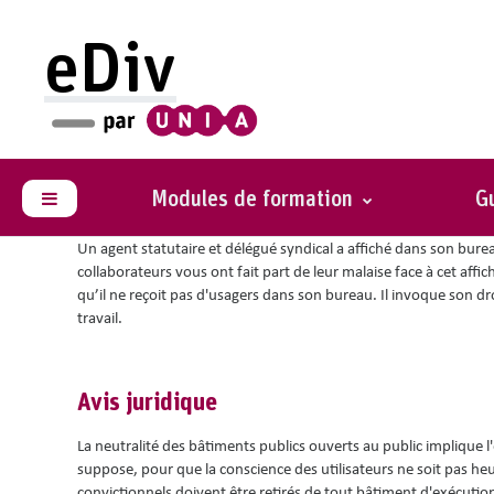
Passer au contenu principal
eDiv
Vous êtes ici :
Situations avec conseils
Propagande anticlérica
Modules de formation
Gu
Panneau latéral
Un agent statutaire et délégué syndical a affiché dans son burea
collaborateurs vous ont fait part de leur malaise face à cet affi
qu’il ne reçoit pas d'usagers dans son bureau. Il invoque son dr
travail.
Avis juridique
La neutralité des bâtiments publics ouverts au public implique l'
suppose, pour que la conscience des utilisateurs ne soit pas heu
convictionnels doivent être retirés de tout bâtiment d'exécution