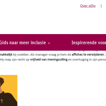
Over eDiv
|
da
Gids naar meer inclusie
Inspirerende vo
zijn kantoor een reeks oude affiches van
antiklerikale propaganda
opgehang
akkelijk
bij voelden. Als manager vraag je hem de
affiches te verwijderen
.
 Hij roep zijn recht op
vrijheid van meningsuiting
en overtuiging in zijn pers