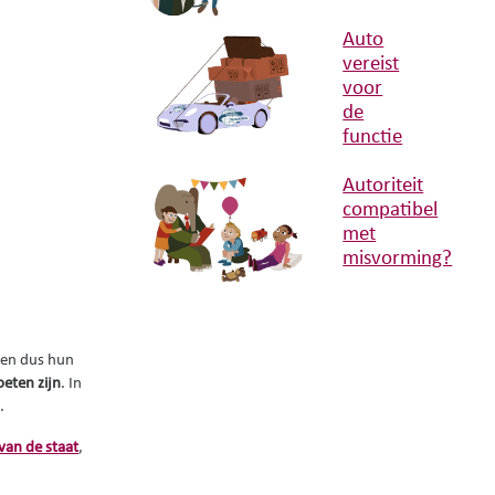
Auto
vereist
voor
de
functie
Autoriteit
compatibel
met
misvorming?
 en dus hun
eten zijn
. In
.
 van de staat
,