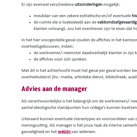
Er zijn evenwel verscheidene
uitzonderingen
mogelijk:
meubilair van een zekere esthetische en/of eventuele
hi
de ruimte die is toebedeeld aan de
vakbondsafgevaardi
klanten ontvangt, zou het overdreven zijn te eisen dat hi
In het hier voorgestelde geval zouden de affiches in het kantoo
overheidsgebouwen, indien:
de werknemer/-neemster daadwerkelijk klanten in zijn 
de affiches voor zich spreken.
Met dit in het achterhoofd moet het geval per geval worden 
overheidsdienst (bv.: media, artistieke dienst, bibliotheek, ac
Advies aan de manager
Als verantwoordelijke is het belangrijk om de werknemers/-nee
aantal ideologische standpunten hun collega's kunnen kwetsen
Uiteraard kunnen eventuele stereotypes en vooroordelen van de
meningsuiting. Als manager is het jouw taak de interne samenh
gevoeligheid en het
welzijn
van iedereen.