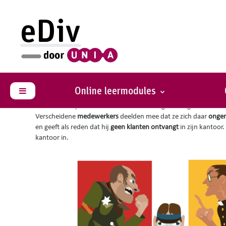
Ga naar hoofdinhoud
eDiv
Je bent hier :
Situaties met advies
Antiklerikale propagan
Online leermodules
Zijpaneel
Een statutair personeelslid en vakbondsafgevaardigde heeft in 
Verscheidene
medewerkers
deelden mee dat ze zich daar
ongem
en geeft als reden dat hij
geen klanten ontvangt
in zijn kantoor.
kantoor in.