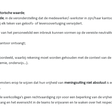
storische waarde
;
gde
; in de veronderstelling dat de medewerker/-werkster in zijn/haar kanto
j elk teken van geloofs- of levensovertuiging verwijdert.
r van het personeelslid een inbreuk kunnen vormen op de vereiste neutralit
kantoor ontvangt;
beoordeeld, waarbij rekening moet worden gehouden met de context van de
ademie, onderwijs…).
msters erop te wijzen dat hun vrijheid van
meningsuiting niet absoluut
is e
.
 werkcollega's geen rechtvaardiging zijn voor een beperking van de vrijhe
ang en het evenwicht in de teams te vrijwaren en te waken over het respec