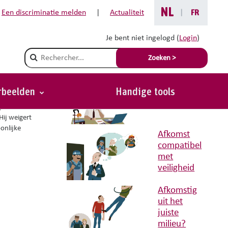
NL
Een discriminatie melden
|
Actualiteit
|
FR
Je bent niet ingelogd (
Login
)
Gerelateerde situaties met
Champ de recherche
Zoeken >
advies
Aanwerven in
het kader van
orbeelden
Handige tools
Terug
banenplannen
en.
 Hij weigert
oonlijke
Afkomst
compatibel
met
veiligheid
Afkomstig
uit het
juiste
milieu?