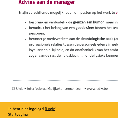
Advies aan de manager
Er zijn verschillende mogelijkheden om pesten op het werk te
v
bespreek en verduidelijk de
grenzen aan humor
(meer in
benadruk het belang van een
goede sfeer
binnen het te
personen;
herinner je medewerkers aan de
deontologische code
(a
professionele relaties tussen de personeelsleden zijn geb
loyauteit en billijkheid, en dit onafhankelijk van het amb
zogenaamde ras, de huidskleur, ... , of de fysieke kenme
© Unia • Interfederaal Gelijkekansencentrum • www.ediv.be
Je bent niet ingelogd (
Login
)
Startpagina