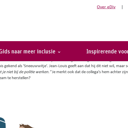
Over eDiv
|
tie
Gids naar meer inclusie
Inspirerende vo
 kort deel uit van het team. Hij is van Congolese origine. De collega's hebb
s gekend als 'Sneeuwwitje'. Jean-Louis geeft aan dat hij dit niet wil, maar
 je niet bij de politie werken."
Je merkt ook dat de collega’s hem achter zijn
eam te herstellen?