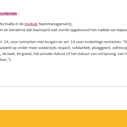
oorkomen
:
formatie in de
module
Teammanagement);
am en benadruk dat teamspirit niet wordt opgebouwd ten nadele van bepa
rt. 24, voor contacten met burgers en art. 14 voor onderlinge contacten: "
aseerd op onder meer wederzijds respect, solidariteit, ploeggeest, zelfdiscip
t, de taak, de graad, het actuele statuut of het statuur van oorsprong, van 
rken.")