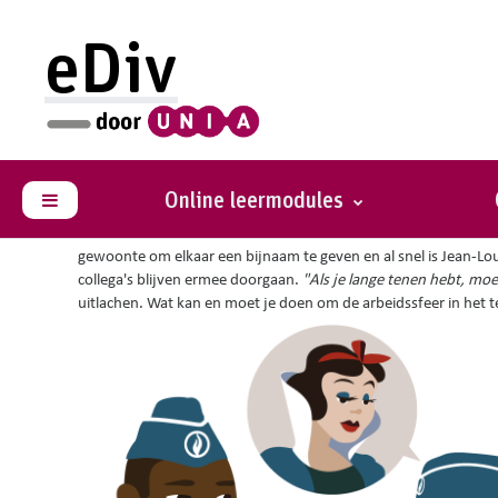
Ga naar hoofdinhoud
eDiv
Je bent hier :
Situaties met advies
Sneeuwwitje bij de poli
Online leermodules
Zijpaneel
Je bent hoofd van een interventiedienst. Jean-Louis maakt sinds
gewoonte om elkaar een bijnaam te geven en al snel is Jean-Loui
collega's blijven ermee doorgaan.
"Als je lange tenen hebt, moet
uitlachen. Wat kan en moet je doen om de arbeidssfeer in het t