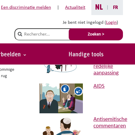
NL
Een discriminatie melden
|
Actualiteit
|
FR
Je bent niet ingelogd (
Login
)
Gerelateerde situaties met
Champ de recherche
Zoeken >
advies
Aanvraag
van een
orbeelden
Handige tools
Terug
auditieve
en de
redelijke
 sommige
aanpassing
 rug
AIDS
Antisemitische
commentaren