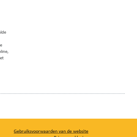
alde
De
line,
het
Gebruiksvoorwaarden van de website