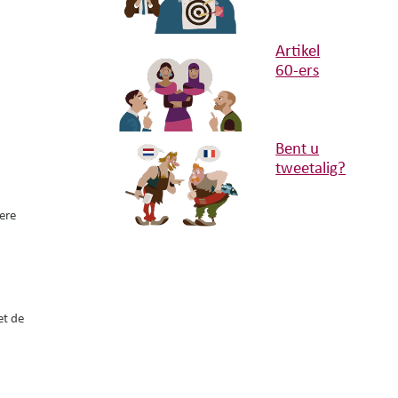
Artikel
60-ers
Bent u
tweetalig?
ere
et de