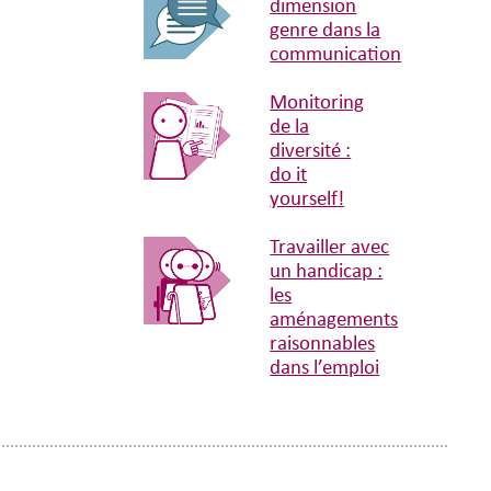
dimension
genre dans la
communication
Monitoring
de la
diversité :
do it
yourself!
Travailler avec
un handicap :
les
aménagements
raisonnables
dans l’emploi