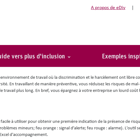
A propos de eDiv
|
s risques psychosociaux au
ion et outils
ide vers plus d'inclusion
Exemples insp
environnement de travail où la discrimination et le harcèlement ont libre co
ité. En travaillant de manière préventive, vous réduisez les risques de mal-
e travail plus long. En bref, vous épargnez à votre entreprise un lourd coût
facile à utiliser pour obtenir une première indication de la présence de risq
problèmes mineurs; feu orange : signal d’alerte; feu rouge : alarme). L'outil
ux Excel d'accompagnement.