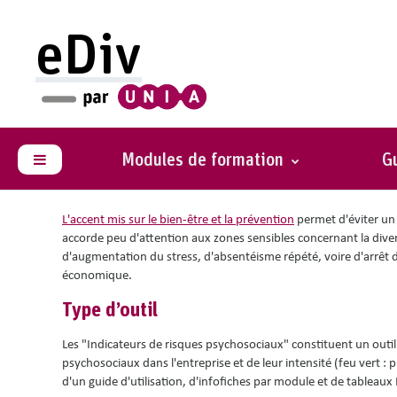
Passer au contenu principal
eDiv
Vous êtes ici :
Outils pratiques
Indicateurs d’alerte de
travail : guide d'utilisat
Modules de formation
Gu
Panneau latéral
L'accent mis sur le bien-être et la prévention
permet d'éviter un 
accorde peu d'attention aux zones sensibles concernant la divers
d'augmentation du stress, d'absentéisme répété, voire d'arrêt d
économique.
Type d’outil
Les "Indicateurs de risques psychosociaux" constituent un outil 
psychosociaux dans l'entreprise et de leur intensité (feu vert : 
d'un guide d'utilisation, d'infofiches par module et de tablea