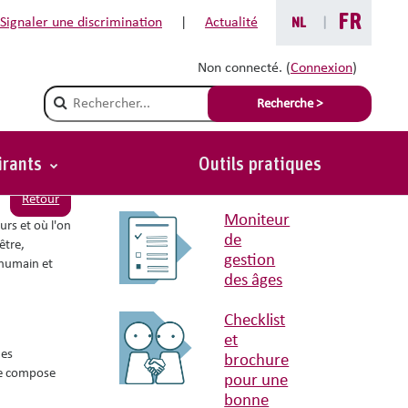
FR
Signaler une discrimination
|
Actualité
NL
|
Non connecté. (
Connexion
)
Outils pratiques liés
Champ de recherche
Recherche >
Exemple d'une
procédure «
Aménagements
irants
Outils pratiques
raisonnables »
Retour
Moniteur
urs et où l'on
de
être,
gestion
 humain et
des âges
Checklist
et
ues
brochure
 se compose
pour une
bonne