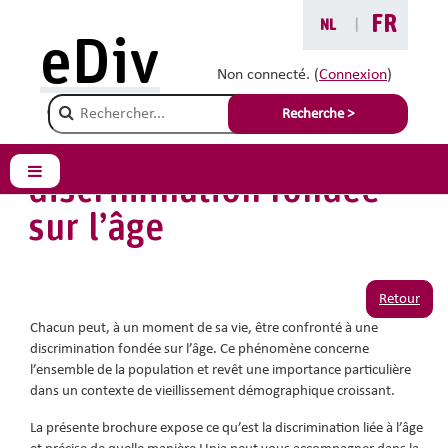
Passer au contenu principal
FR
NL
|
Vous êtes ici :
eDiv
Outils pratiques
Non connecté. (
Connexion
)
Champ de recherche
Trop jeune ? Trop vieux !
Recherche >
Unia combat la
discrimination fondée
Panneau latéral
sur l’âge
Retour
Chacun peut, à un moment de sa vie, être confronté à une
discrimination fondée sur l’âge. Ce phénomène concerne
l’ensemble de la population et revêt une importance particulière
dans un contexte de vieillissement démographique croissant.
La présente brochure expose ce qu’est la discrimination liée à l’âge