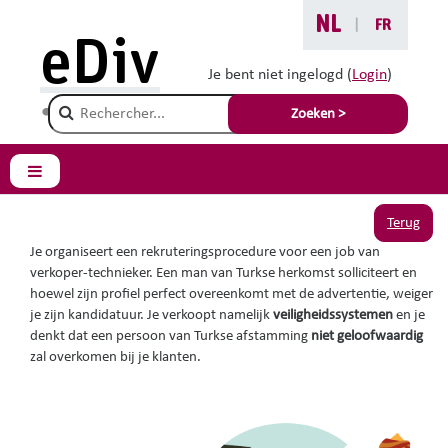
Ga naar hoofdinhoud
NL
|
FR
Je bent hier :
eDiv
Situaties met advies
Je bent niet ingelogd (
Login
)
Champ de recherche
Afkomst compatibel met
Zoeken >
veiligheid
Zijpaneel
Terug
Je organiseert een rekruteringsprocedure voor een job van
verkoper-technieker. Een man van Turkse herkomst solliciteert en
hoewel zijn profiel perfect overeenkomt met de advertentie, weiger
je zijn kandidatuur. Je verkoopt namelijk
veiligheidssystemen
en je
denkt dat een persoon van Turkse afstamming
niet geloofwaardig
zal overkomen bij je klanten.