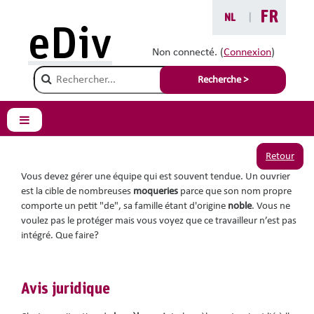
Passer au contenu principal
FR
NL
|
Vous êtes ici :
eDiv
Situations avec conseils
Non connecté. (
Connexion
)
Champ de recherche
Rejeté parce que sa
Recherche >
famille est noble
Panneau latéral
Retour
Vous devez gérer une équipe qui est souvent tendue. Un ouvrier
est la cible de nombreuses
moqueries
parce que son nom propre
comporte un petit "de", sa famille étant d'origine
noble
. Vous ne
voulez pas le protéger mais vous voyez que ce travailleur n’est pas
intégré. Que faire?
Avis juridique