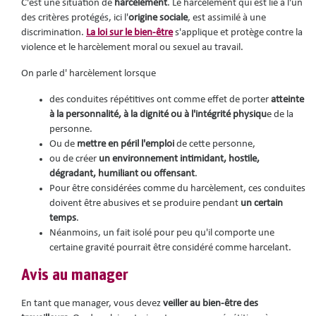
C'est une situation de
harcèlement
. Le harcèlement qui est lié à l'un
des critères protégés, ici l'
origine sociale
, est assimilé à une
discrimination.
La loi sur le bien-être
s'applique et protège contre la
violence et le harcèlement moral ou sexuel au travail.
On parle d' harcèlement lorsque
des conduites répétitives ont comme effet de porter
atteinte
à la personnalité, à la dignité ou à l'intégrité physiqu
e de la
personne.
Ou de
mettre en péril l'emploi
de cette personne,
ou de créer
un environnement intimidant, hostile,
dégradant, humiliant ou offensant
.
Pour être considérées comme du harcèlement, ces conduites
doivent être abusives et se produire pendant
un certain
temps
.
Néanmoins, un fait isolé pour peu qu'il comporte une
certaine gravité pourrait être considéré comme harcelant.
Avis au manager
En tant que manager, vous devez
veiller au bien-être des