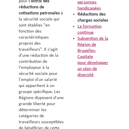
pour
l'octroi des
personnes
réductions de
handicapées
cotisations patronales
à
Réductions des
la sécurité sociale qui
charges sociales
sont établies "en
La formation
fonction des
continue
caractéristiques
Subvention de la
propres des
Région de
travailleurs".
Il s'agit
Bruxelles-
d'une réduction de la
Capitale
contribution de
pour développer
l'employeur à la
un plan de
sécurité sociale pour
diversité
l'emploi d'un salarié
qui appartient à un
groupe spécifique.
Les
Régions disposent d'une
grande liberté pour
déterminer les
catégories de
travailleurs
susceptibles
de bénéficier de cette