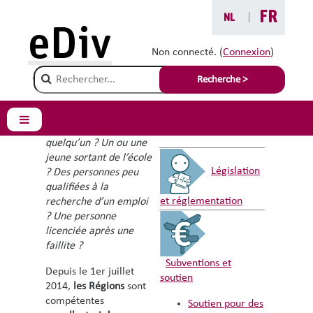
Passer au contenu principal
FR
NL
|
eDiv
Réductions des
Non connecté. (
Connexion
)
Champ de recherche
charges sociales
Recherche >
Panneau latéral
Vous voulez engager
Vous êtes ici :
quelqu’un ? Un ou une
jeune sortant de l’école
Législation
? Des personnes peu
qualifiées à la
et réglementation
recherche d’un emploi
? Une personne
licenciée après une
faillite ?
Subventions et
Depuis le 1er juillet
soutien
2014,
les Régions
sont
compétentes
Soutien pour des