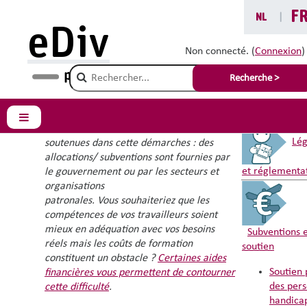
Passer au contenu principal
F
NL
|
eDiv
La formation continue
Non connecté. (
Connexion
)
Champ de recherche
Recherche >
Dans la
perspective de la formation
Vous êtes ic
continue, l
es entreprises sont invitées à
Panneau latéral
former leur personnel
. Elles sont
Lég
soutenues dans cette démarches : d
es
allocations/ subventions sont fournies par
et réglementa
le gouvernement ou par les secteurs et
organisations
patronales. Vous souhaiteriez que les
compétences de vos travailleurs soient
mieux en adéquation avec vos besoins
Subventions 
réels mais les coûts de formation
soutien
constituent un obstacle ?
Certaines aides
Soutien 
financières vous permettent de contourner
des per
cette difficulté
.
handica