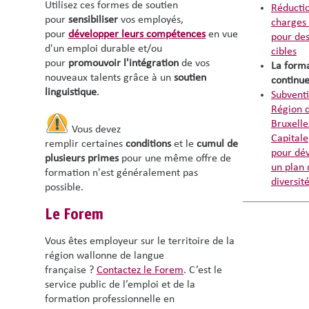
Utilisez ces formes de soutien
Réducti
pour
sensibiliser
vos employés,
charges 
pour
développer
leurs compétences
en vue
pour des
d'un emploi durable et/ou
cibles
pour
promouvoir l'intégration
de vos
La form
nouveaux talents grâce à un
soutien
continu
linguistique
.
Subventi
Région 
Bruxelle
Vous devez
Capitale
remplir certaines
conditions
et le
cumul
de
pour dé
plusieurs primes
pour une même offre de
un plan 
formation n'est généralement pas
diversit
possible.
Le Forem
Vous êtes employeur sur le territoire de la
région wallonne de langue
française ?
Contactez le Forem
. C’est le
service public de l’emploi et de la
formation professionnelle en