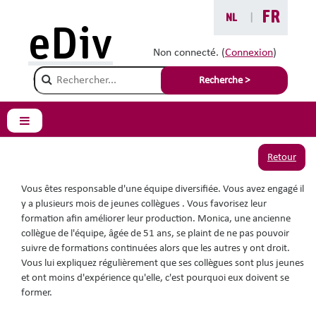
Passer au contenu principal
FR
NL
|
Vous êtes ici :
eDiv
Situations avec conseils
Non connecté. (
Connexion
)
Champ de recherche
Trop expérimentée pour
Recherche >
se former
Panneau latéral
Retour
Vous êtes responsable d'une équipe diversifiée. Vous avez engagé il
y a plusieurs mois de jeunes collègues . Vous favorisez leur
formation afin améliorer leur production. Monica, une ancienne
collègue de l'équipe, âgée de 51 ans, se plaint de ne pas pouvoir
suivre de formations continuées alors que les autres y ont droit.
Vous lui expliquez régulièrement que ses collègues sont plus jeunes
et ont moins d'expérience qu'elle, c'est pourquoi eux doivent se
former.