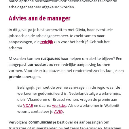
narcoleptische buschauffeur voor personenvervoer zal door de
arbeidsgeneesheer afgekeurd worden.
Advies aan de manager
In dit geval ga je best samenzitten met Olivia, haar eventuele
jobcoach en de arbeidsgeneesheer. Je zoekt samen naar
aanpassingen, die
redelijk
zijn voor het bedrijf. Gebruik het
schema.
Misschien kunnen
rustpauzes
haar helpen om alert te blijven? Een
aangepast
uurrooster
zou een redelijke aanpassing kunnen
vormen. Voor de extra pauzes en het rendementsverlies kun je een
premie
aanvragen.
Belangrijk: je moet de premie aanvragen in de regio waar de
werknemer gedomicilieerd is. Nederlandstalige werknemers,
die in Vlaanderen of Brussel wonen, vragen de premie aan
via
VDAB
en daarna
werk.be
. Als de werknemer in Wallonië
woont, contacteer je
AViQ
.
Vervolgens
communiceer
je best over de aanpassingen om
frustraties of misverstanden bij het team te vermijden. Misschien