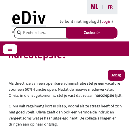
Ga naar hoofdinhoud
NL
|
FR
Je bent hier :
eDiv
Situaties met advies
Je bent niet ingelogd (
Login
)
Champ de recherche
Welke oplossing voor
Zoeken >
werkneemster met
narcolepsie?
Zijpaneel
Terug
Als directrice van een openbare administratie stel je een vacature
voor een 60%-functie open. Nadat de nieuwe medewerkster,
Olivia, in dienst gekomen is, stel je vast dat ze aan
narcolepsie
lijdt.
Olivia valt regelmatig kort in slaap, vooral als ze stress heeft of zich
niet goed voelt. Olivia geeft dan ook een vermoeide indruk en
vergeet soms wat je haar uitgelegd hebt. De collega’s klagen en
dringen aan op haar ontslag.